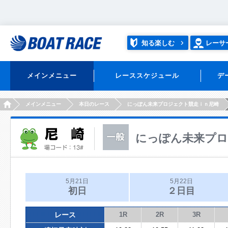
知る楽しむ
レーサ
メインメニュー
レーススケジュール
デ
HOME
メインメニュー
本日のレース
にっぽん未来プロジェクト競走ｉｎ尼崎
にっぽん未来プロ
5月21日
5月22日
初日
２日目
レース
1R
2R
3R