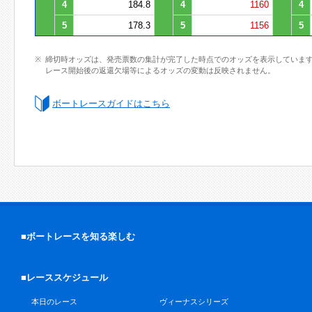
4
184.8
4
1160
4
5
178.3
5
1156
5
締切時オッズは、発売票数の集計が完了した時点でのオッズを表示していま
レース開始後の返還欠場等によるオッズの変動は反映されません。
ボートレースガイドはこちら
■ボートレースを知る楽しむ
■レーススケジュール
本日のレース
ヴィーナスシリーズ