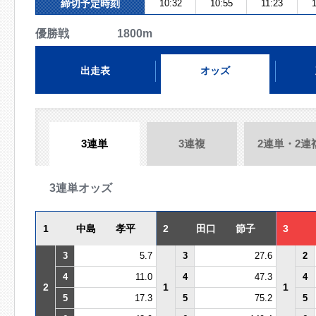
締切予定時刻
10:32
10:55
11:23
優勝戦 1800m
出走表
オッズ
3連単
3連複
2連単・2連
3連単オッズ
1
中島 孝平
2
田口 節子
3
3
5.7
3
27.6
2
4
11.0
4
47.3
4
2
1
1
5
17.3
5
75.2
5