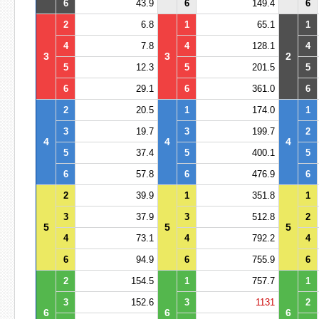
6
43.9
6
149.4
6
2
6.8
1
65.1
1
4
7.8
4
128.1
4
3
3
2
5
12.3
5
201.5
5
6
29.1
6
361.0
6
2
20.5
1
174.0
1
3
19.7
3
199.7
2
4
4
4
5
37.4
5
400.1
5
6
57.8
6
476.9
6
2
39.9
1
351.8
1
3
37.9
3
512.8
2
5
5
5
4
73.1
4
792.2
4
6
94.9
6
755.9
6
2
154.5
1
757.7
1
3
152.6
3
1131
2
6
6
6