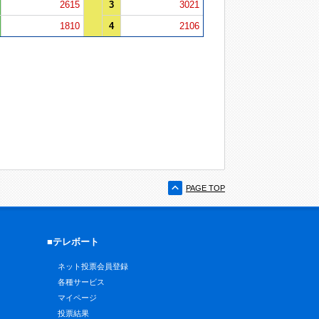
2615
3
3021
1810
4
2106
PAGE TOP
■テレボート
ネット投票会員登録
各種サービス
マイページ
投票結果