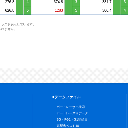
276.8
4
674.8
3
381.7
3
626.8
5
1283
5
306.4
4
オッズを表示しています。
されません。
■データファイル
ボートレーサー検索
ボートレース場データ
SG・PG1・G1記録集
高配当ベスト10