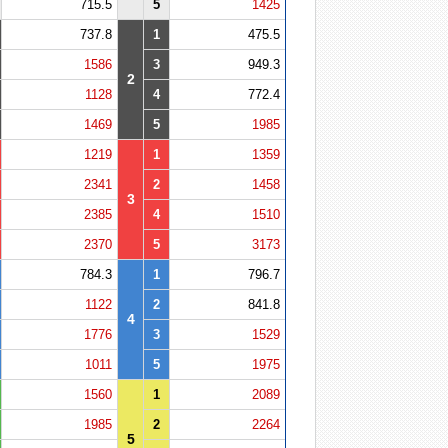
715.5
5
1425
737.8
1
475.5
1586
3
949.3
2
1128
4
772.4
1469
5
1985
1219
1
1359
2341
2
1458
3
2385
4
1510
2370
5
3173
784.3
1
796.7
1122
2
841.8
4
1776
3
1529
1011
5
1975
1560
1
2089
1985
2
2264
5