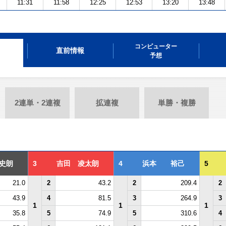
11:31
11:58
12:25
12:53
13:20
13:48
コンピューター
直前情報
予想
2連単・2連複
拡連複
単勝・複勝
史朗
3
吉田 凌太朗
4
浜本 裕己
5
21.0
2
43.2
2
209.4
2
43.9
4
81.5
3
264.9
3
1
1
1
35.8
5
74.9
5
310.6
4