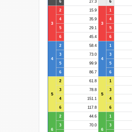
6
27.3
6
2
15.9
1
4
35.9
4
3
3
5
29.1
5
6
45.4
6
2
58.4
1
3
73.0
3
4
4
5
99.9
5
6
86.7
6
2
61.8
1
3
78.8
3
5
5
4
151.1
4
6
117.8
6
2
44.6
1
3
70.0
3
6
6