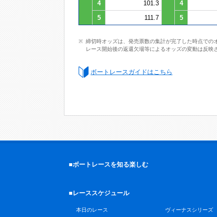
4
101.3
4
5
111.7
5
締切時オッズは、発売票数の集計が完了した時点での
レース開始後の返還欠場等によるオッズの変動は反映
ボートレースガイドはこちら
■ボートレースを知る楽しむ
■レーススケジュール
本日のレース
ヴィーナスシリーズ