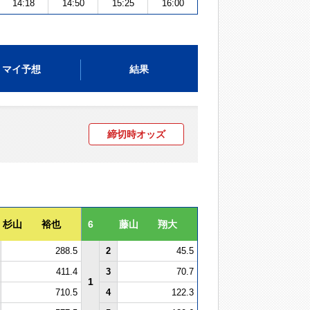
14:18
14:50
15:25
16:00
マイ予想
結果
締切時オッズ
杉山 裕也
6
藤山 翔大
288.5
2
45.5
411.4
3
70.7
1
710.5
4
122.3