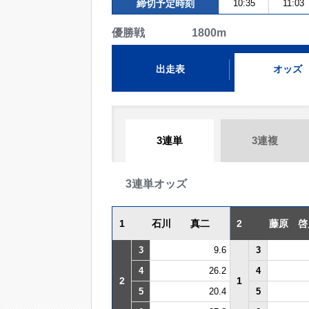
締切予定時刻
10:35
11:03
優勝戦 1800m
出走表
オッズ
3連単
3連複
3連単オッズ
1
石川 真二
2
藤原 啓
3
9.6
3
4
26.2
4
2
1
5
20.4
5