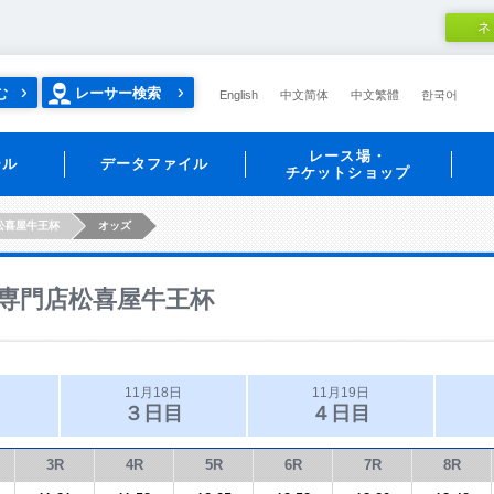
ネ
む
レーサー検索
English
中文简体
中文繁體
한국어
レース場・
ール
データファイル
チケットショップ
松喜屋牛王杯
オッズ
専門店松喜屋牛王杯
11月18日
11月19日
３日目
４日目
3R
4R
5R
6R
7R
8R