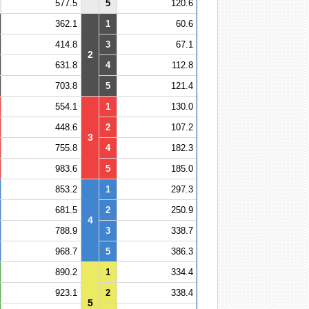
577.5
5
120.6
362.1
1
60.6
414.8
3
67.1
2
631.8
4
112.8
703.8
5
121.4
554.1
1
130.0
448.6
2
107.2
3
755.8
4
182.3
983.6
5
185.0
853.2
1
297.3
681.5
2
250.9
4
788.9
3
338.7
968.7
5
386.3
890.2
1
334.4
923.1
2
338.4
5