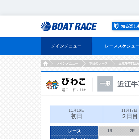
知る楽し
メインメニュー
レーススケジュ
HOME
メインメニュー
本日のレース
近江牛専門店
近江牛
11月16日
11月17日
初日
２日目
レース
1R
2R