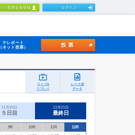
ット投票会員登録
ログイン
テレボート
投票
（ネット投票）
ライブ&
レース場
リプレイ
データ
11月20日
11月21日
５日目
最終日
9R
10R
11R
12R