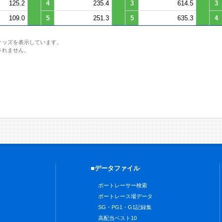
125.2
4
235.4
3
614.5
3
109.0
5
251.3
5
635.3
4
オッズを表示しています。
されません。
■データファイル
ボートレーサー検索
ボートレース場データ
SG・PG1・G1記録集
高配当ベスト10