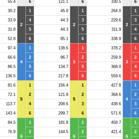
55.4
6
121.1
6
330.5
6
30.2
1
45.0
1
264.0
1
33.9
4
44.3
3
229.6
3
2
2
2
31.8
5
44.3
5
311.9
4
52.8
6
85.1
6
338.9
6
97.4
1
138.6
1
378.2
1
66.6
2
96.7
2
259.9
2
4
3
3
86.5
5
134.7
5
368.0
4
136.5
6
217.8
6
559.6
6
81.6
1
156.4
1
427.8
1
72.1
2
121.8
2
368.6
2
5
5
4
113.7
4
208.6
3
438.6
3
143.4
6
299.7
6
571.6
6
84.5
1
181.8
1
458.7
1
76.9
2
144.5
2
421.4
2
6
6
6