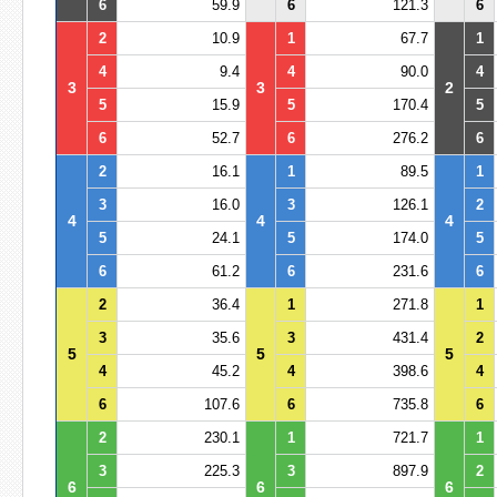
6
59.9
6
121.3
6
2
10.9
1
67.7
1
4
9.4
4
90.0
4
3
3
2
5
15.9
5
170.4
5
6
52.7
6
276.2
6
2
16.1
1
89.5
1
3
16.0
3
126.1
2
4
4
4
5
24.1
5
174.0
5
6
61.2
6
231.6
6
2
36.4
1
271.8
1
3
35.6
3
431.4
2
5
5
5
4
45.2
4
398.6
4
6
107.6
6
735.8
6
2
230.1
1
721.7
1
3
225.3
3
897.9
2
6
6
6