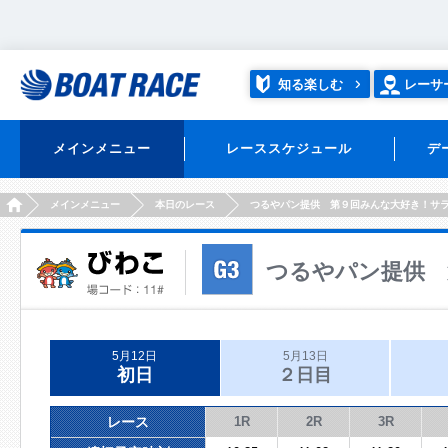
知る楽しむ
レーサ
メインメニュー
レーススケジュール
デ
HOME
メインメニュー
本日のレース
つるやパン提供 第９回みんな大好き！サ
つるやパン提供 
5月12日
5月13日
初日
２日目
レース
1R
2R
3R