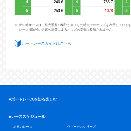
4
240.6
4
733.7
4
5
253.6
5
1078
5
締切時オッズは、発売票数の集計が完了した時点でのオッズを表示していま
レース開始後の返還欠場等によるオッズの変動は反映されません。
ボートレースガイドはこちら
■ボートレースを知る楽しむ
■レーススケジュール
本日のレース
ヴィーナスシリーズ