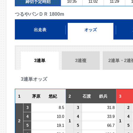
締切予定時刻
10:35
11:02
11:29
つるやパンＤＲ 1800m
出走表
オッズ
3連単
3連複
2連単・2連
3連単オッズ
1
茅原 悠紀
2
石渡 鉄兵
3
3
8.5
3
31.8
2
4
10.0
4
33.9
4
2
1
1
5
19.1
5
66.7
5