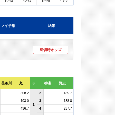
12:14
12:47
13:20
13:58
マイ予想
結果
締切時オッズ
長谷川 充
6
柳瀬 興志
308.2
2
185.7
193.0
3
138.8
1
436.7
4
237.7