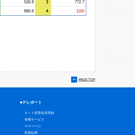
526.8
3
772.7
890.8
4
1165
PAGE TOP
■テレボート
ネット投票会員登録
各種サービス
マイページ
投票結果