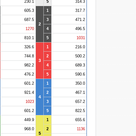
230.1
5
314.3
605.3
1
317.7
687.5
3
471.2
2
1270
4
496.5
810.1
5
1031
326.6
1
216.0
744.8
2
500.2
3
982.2
4
689.3
476.2
5
590.6
601.2
1
350.0
921.4
2
467.1
4
1023
3
657.2
601.2
5
822.5
449.9
1
655.6
968.0
2
1136
5