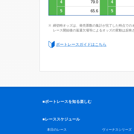
4
79.0
4
5
65.6
5
締切時オッズは、発売票数の集計が完了した時点での
レース開始後の返還欠場等によるオッズの変動は反映
ボートレースガイドはこちら
■ボートレースを知る楽しむ
■レーススケジュール
本日のレース
ヴィーナスシリーズ