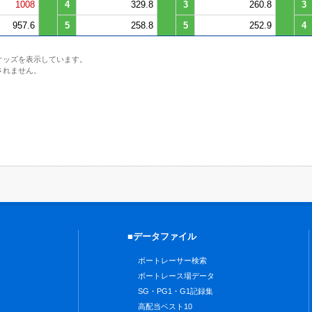
1008
4
329.8
3
260.8
3
957.6
5
258.8
5
252.9
4
オッズを表示しています。
されません。
■データファイル
ボートレーサー検索
ボートレース場データ
SG・PG1・G1記録集
高配当ベスト10