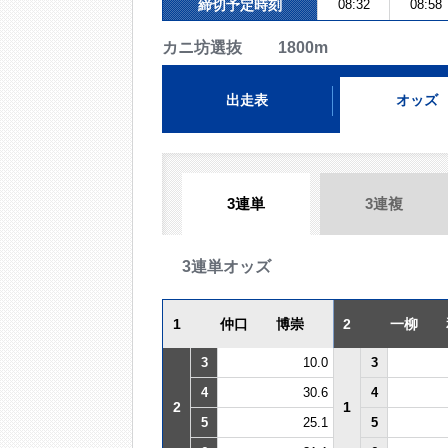
締切予定時刻
08:32
08:58
カニ坊選抜 1800m
出走表
オッズ
3連単
3連複
3連単オッズ
1
仲口 博崇
2
一柳 
3
10.0
3
4
30.6
4
2
1
5
25.1
5