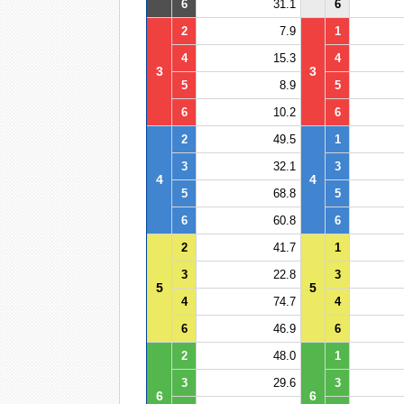
6
31.1
6
2
7.9
1
4
15.3
4
3
3
5
8.9
5
6
10.2
6
2
49.5
1
3
32.1
3
4
4
5
68.8
5
6
60.8
6
2
41.7
1
3
22.8
3
5
5
4
74.7
4
6
46.9
6
2
48.0
1
3
29.6
3
6
6