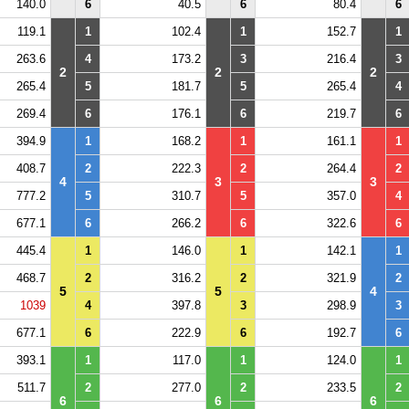
140.0
6
40.5
6
80.4
6
119.1
1
102.4
1
152.7
1
263.6
4
173.2
3
216.4
3
2
2
2
265.4
5
181.7
5
265.4
4
269.4
6
176.1
6
219.7
6
394.9
1
168.2
1
161.1
1
408.7
2
222.3
2
264.4
2
4
3
3
777.2
5
310.7
5
357.0
4
677.1
6
266.2
6
322.6
6
445.4
1
146.0
1
142.1
1
468.7
2
316.2
2
321.9
2
5
5
4
1039
4
397.8
3
298.9
3
677.1
6
222.9
6
192.7
6
393.1
1
117.0
1
124.0
1
511.7
2
277.0
2
233.5
2
6
6
6