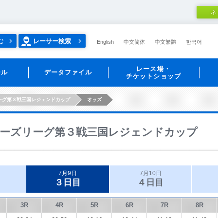
ネ
む
レーサー検索
English
中文简体
中文繁體
한국어
レース場・
ール
データファイル
チケットショップ
ーグ第３戦三国レジェンドカップ
オッズ
ーズリーグ第３戦三国レジェンドカップ
7月9日
7月10日
３日目
４日目
3R
4R
5R
6R
7R
8R