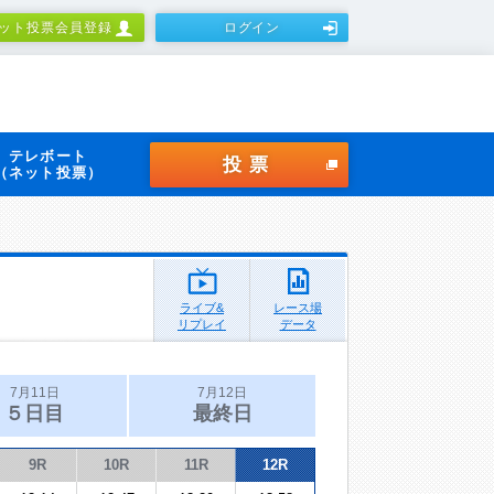
ット投票会員登録
ログイン
テレボート
投票
（ネット投票）
ライブ&
レース場
リプレイ
データ
7月11日
7月12日
５日目
最終日
9R
10R
11R
12R