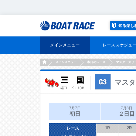
知る楽し
メインメニュー
レーススケジュ
HOME
メインメニュー
本日のレース
マスターズリ
マスタ
7月7日
7月8日
初日
２日目
レース
1R
2R