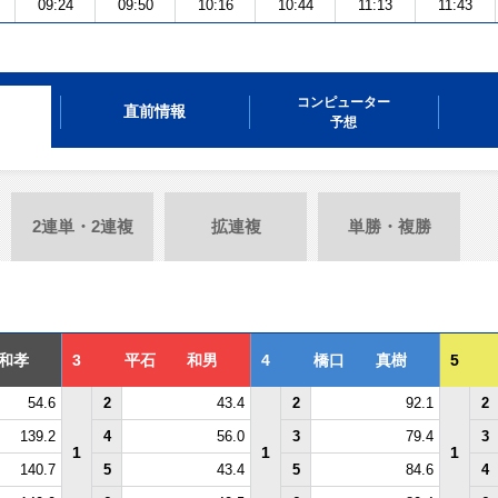
09:24
09:50
10:16
10:44
11:13
11:43
コンピューター
直前情報
予想
2連単・2連複
拡連複
単勝・複勝
和孝
3
平石 和男
4
橋口 真樹
5
54.6
2
43.4
2
92.1
2
139.2
4
56.0
3
79.4
3
1
1
1
140.7
5
43.4
5
84.6
4