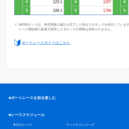
4
123.1
4
1207
4
5
228.1
5
1794
5
締切時オッズは、発売票数の集計が完了した時点でのオッズを表示していま
レース開始後の返還欠場等によるオッズの変動は反映されません。
ボートレースガイドはこちら
■ボートレースを知る楽しむ
■レーススケジュール
本日のレース
ヴィーナスシリーズ