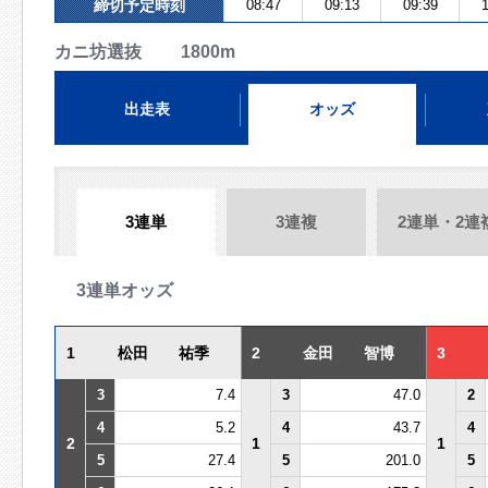
締切予定時刻
08:47
09:13
09:39
1
カニ坊選抜 1800m
出走表
オッズ
3連単
3連複
2連単・2連
3連単オッズ
1
松田 祐季
2
金田 智博
3
3
7.4
3
47.0
2
4
5.2
4
43.7
4
2
1
1
5
27.4
5
201.0
5