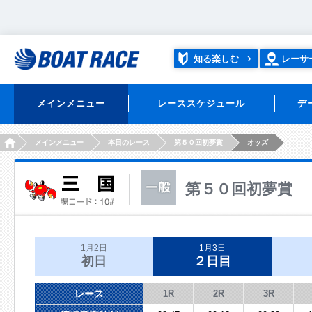
知る楽しむ
レーサ
メインメニュー
レーススケジュール
デ
HOME
メインメニュー
本日のレース
第５０回初夢賞
オッズ
第５０回初夢賞
1月2日
1月3日
初日
２日目
レース
1R
2R
3R