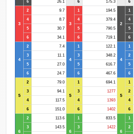
6
26.1
6
175.3
6
2
9.7
1
194.5
1
4
8.7
4
379.4
4
3
3
2
5
30.7
5
790.5
5
6
34.1
6
719.1
6
2
7.4
1
122.1
1
3
11.1
3
348.2
2
4
4
4
5
27.0
5
616.7
5
6
24.7
6
467.6
6
2
79.0
1
694.1
1
3
94.1
3
1277
2
5
5
5
4
117.5
4
1393
4
6
151.0
6
1402
6
2
113.6
1
833.5
1
3
143.5
3
1422
2
6
6
6