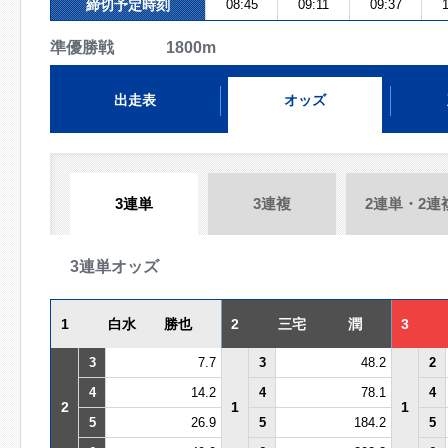
締切予定時刻
08:45
09:11
09:37
1
準優勝戦 1800m
出走表
オッズ
3連単
3連複
2連単・2連
3連単オッズ
1
白水 勝也
2
三宅 潤
3
3
7.7
3
48.2
2
4
14.2
4
78.1
4
2
1
1
5
26.9
5
184.2
5