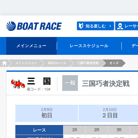
知る楽しむ
レーサ
メインメニュー
レーススケジュール
デ
HOME
メインメニュー
本日のレース
三国巧者決定戦
オッズ
三国巧者決定戦
2月9日
2月10日
初日
２日目
レース
1R
2R
3R