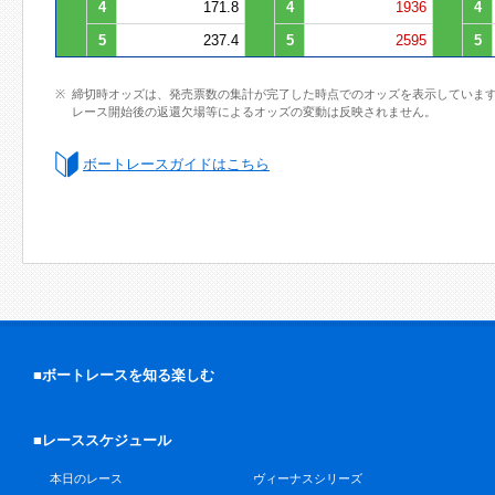
4
171.8
4
1936
4
5
237.4
5
2595
5
締切時オッズは、発売票数の集計が完了した時点でのオッズを表示していま
レース開始後の返還欠場等によるオッズの変動は反映されません。
ボートレースガイドはこちら
■ボートレースを知る楽しむ
■レーススケジュール
本日のレース
ヴィーナスシリーズ