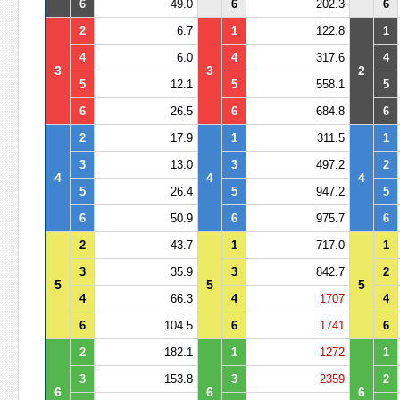
6
49.0
6
202.3
6
2
6.7
1
122.8
1
4
6.0
4
317.6
4
3
3
2
5
12.1
5
558.1
5
6
26.5
6
684.8
6
2
17.9
1
311.5
1
3
13.0
3
497.2
2
4
4
4
5
26.4
5
947.2
5
6
50.9
6
975.7
6
2
43.7
1
717.0
1
3
35.9
3
842.7
2
5
5
5
4
66.3
4
1707
4
6
104.5
6
1741
6
2
182.1
1
1272
1
3
153.8
3
2359
2
6
6
6