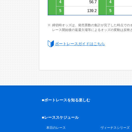
4
56.7
4
5
139.2
5
締切時オッズは、発売票数の集計が完了した時点での
レース開始後の返還欠場等によるオッズの変動は反映
ボートレースガイドはこちら
■ボートレースを知る楽しむ
■レーススケジュール
本日のレース
ヴィーナスシリーズ