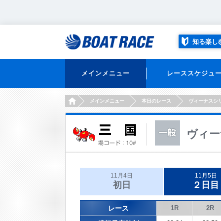
知る楽し
メインメニュー
レーススケジュ
HOME
メインメニュー
本日のレース
ヴィーナスシ
ヴィー
11月4日
11月5日
初日
２日目
レース
1R
2R