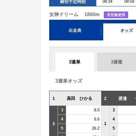
締切予定時刻
08:34
08:59
女神ドリーム 1800m
安定板使用
出走表
オッズ
3連単
3連複
3連単オッズ
1
高田 ひかる
2
渡邉 
3
8.0
3
4
6.6
4
2
1
5
26.2
5