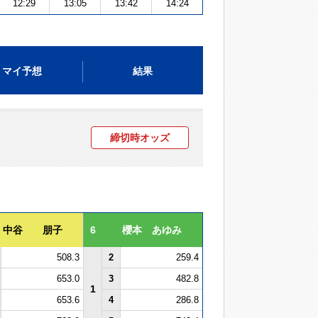
12:29
13:05
13:42
14:24
マイ予想
結果
締切時オッズ
中谷 朋子
6
櫻本 あゆみ
508.3
2
259.4
653.0
3
482.8
1
653.6
4
286.8