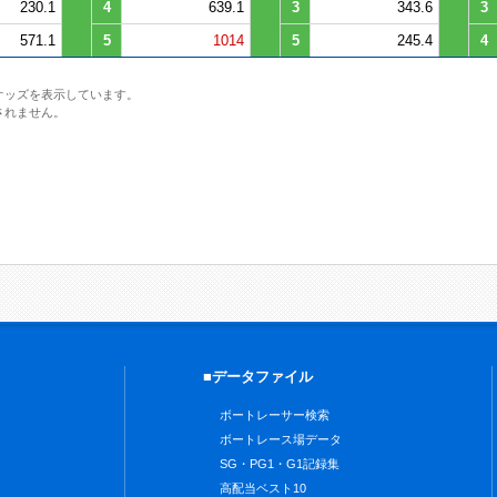
230.1
4
639.1
3
343.6
3
571.1
5
1014
5
245.4
4
オッズを表示しています。
されません。
■データファイル
ボートレーサー検索
ボートレース場データ
SG・PG1・G1記録集
高配当ベスト10