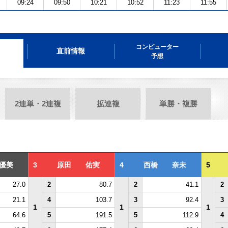
09:24
09:50
10:21
10:52
11:23
11:55
コンピューター
直前情報
予想
2連単・2連複
拡連複
単勝・複勝
優美
3
原田 佑実
4
西橋 奈未
5
27.0
2
80.7
2
41.1
2
21.1
4
103.7
3
92.4
3
1
1
1
64.6
5
191.5
5
112.9
4