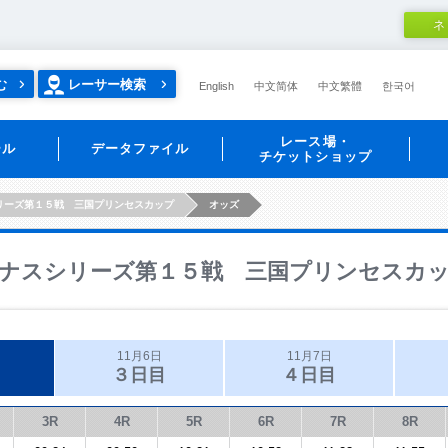
ネ
む
レーサー検索
English
中文简体
中文繁體
한국어
レース場・
ール
データファイル
チケットショップ
リーズ第１５戦 三国プリンセスカップ
オッズ
ナスシリーズ第１５戦 三国プリンセスカ
11月6日
11月7日
３日目
４日目
3R
4R
5R
6R
7R
8R