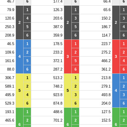
46.7
6
177.4
6
66.4
6
79.9
1
126.3
1
65.6
1
120.6
4
203.6
3
150.2
3
2
2
2
250.3
5
387.0
5
186.7
4
208.9
6
359.9
6
114.7
6
46.5
1
178.5
1
223.7
1
109.6
2
233.2
2
275.2
2
4
3
3
161.6
5
372.1
5
466.2
4
88.0
6
287.2
6
361.2
6
306.7
1
513.2
1
213.8
1
589.1
2
748.2
2
279.1
2
5
5
4
495.9
4
923.8
3
493.8
3
529.3
6
874.8
6
204.0
6
193.1
1
488.6
1
127.5
1
465.6
2
701.2
2
152.5
2
6
6
6