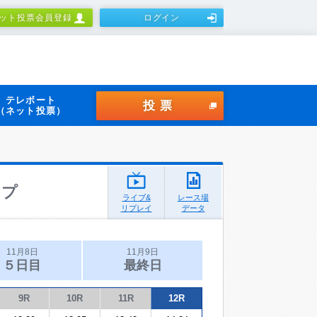
ット投票会員登録
ログイン
テレボート
投票
（ネット投票）
ップ
ライブ&
レース場
リプレイ
データ
11月8日
11月9日
５日目
最終日
9R
10R
11R
12R