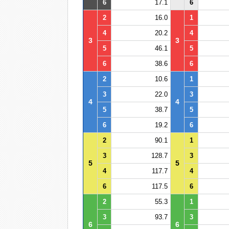
6
17.1
6
2
16.0
1
4
20.2
4
3
3
5
46.1
5
6
38.6
6
2
10.6
1
3
22.0
3
4
4
5
38.7
5
6
19.2
6
2
90.1
1
3
128.7
3
5
5
4
117.7
4
6
117.5
6
2
55.3
1
3
93.7
3
6
6