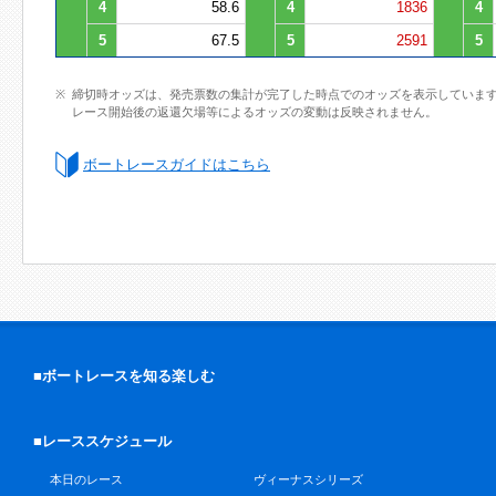
4
58.6
4
1836
4
5
67.5
5
2591
5
締切時オッズは、発売票数の集計が完了した時点でのオッズを表示していま
レース開始後の返還欠場等によるオッズの変動は反映されません。
ボートレースガイドはこちら
■ボートレースを知る楽しむ
■レーススケジュール
本日のレース
ヴィーナスシリーズ