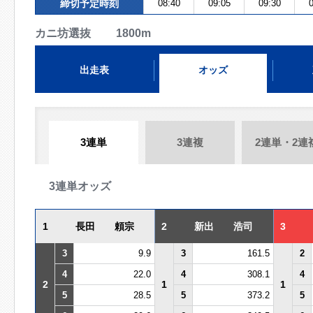
締切予定時刻
08:40
09:05
09:30
0
カニ坊選抜 1800m
出走表
オッズ
3連単
3連複
2連単・2連
3連単オッズ
1
長田 頼宗
2
新出 浩司
3
3
9.9
3
161.5
2
4
22.0
4
308.1
4
2
1
1
5
28.5
5
373.2
5