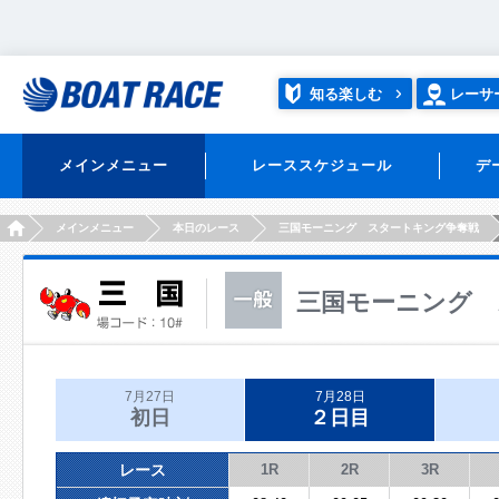
知る楽しむ
レーサ
メインメニュー
レーススケジュール
デ
HOME
メインメニュー
本日のレース
三国モーニング スタートキング争奪戦
三国モーニング 
7月27日
7月28日
初日
２日目
レース
1R
2R
3R