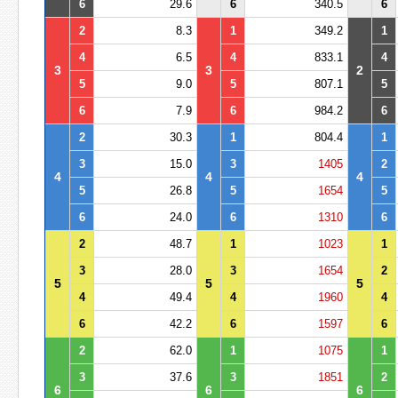
6
29.6
6
340.5
6
2
8.3
1
349.2
1
4
6.5
4
833.1
4
3
3
2
5
9.0
5
807.1
5
6
7.9
6
984.2
6
2
30.3
1
804.4
1
3
15.0
3
1405
2
4
4
4
5
26.8
5
1654
5
6
24.0
6
1310
6
2
48.7
1
1023
1
3
28.0
3
1654
2
5
5
5
4
49.4
4
1960
4
6
42.2
6
1597
6
2
62.0
1
1075
1
3
37.6
3
1851
2
6
6
6