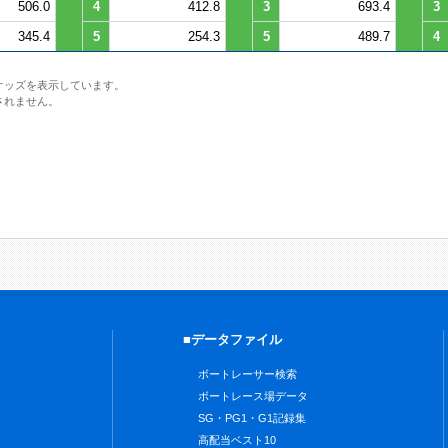
506.0
4
412.8
3
693.4
3
345.4
5
254.3
5
489.7
4
オッズを表示しています。
されません。
■データファイル
ボートレーサー検索
ボートレース場データ
SG・PG1・G1記録集
高配当ベスト10