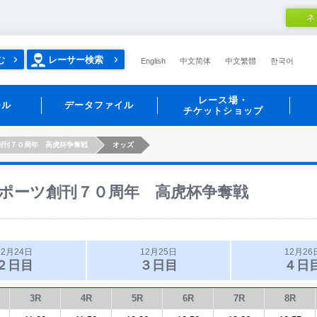
ネ
む
レーサー検索
English
中文简体
中文繁體
한국어
レース場・
ール
データファイル
チケットショップ
創刊７０周年 高虎杯争奪戦
オッズ
ポーツ創刊７０周年 高虎杯争奪戦
12月24日
12月25日
12月26
２日目
３日目
４日
3R
4R
5R
6R
7R
8R