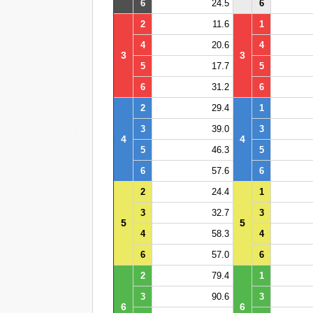
6
24.5
6
2
11.6
1
4
20.6
4
3
3
5
17.7
5
6
31.2
6
2
29.4
1
3
39.0
3
4
4
5
46.3
5
6
57.6
6
2
24.4
1
3
32.7
3
5
5
4
58.3
4
6
57.0
6
2
79.4
1
3
90.6
3
6
6