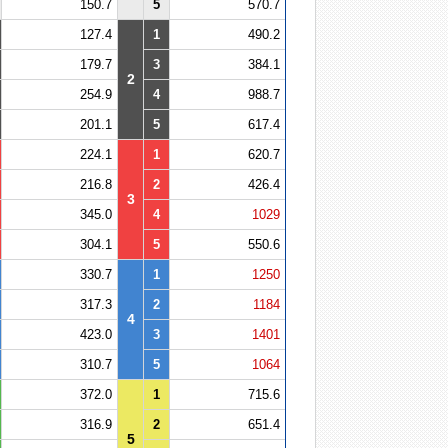
150.7
5
570.7
127.4
1
490.2
179.7
3
384.1
2
254.9
4
988.7
201.1
5
617.4
224.1
1
620.7
216.8
2
426.4
3
345.0
4
1029
304.1
5
550.6
330.7
1
1250
317.3
2
1184
4
423.0
3
1401
310.7
5
1064
372.0
1
715.6
316.9
2
651.4
5