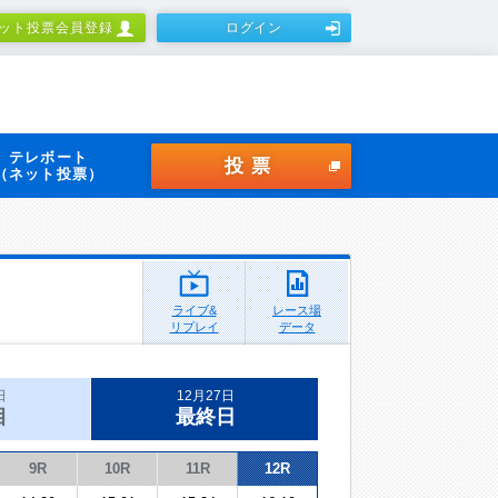
ット投票会員登録
ログイン
テレボート
投票
（ネット投票）
ライブ&
レース場
リプレイ
データ
日
12月27日
目
最終日
9R
10R
11R
12R