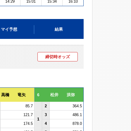
14:29
15:01
15:34
16:10
マイ予想
結果
締切時オッズ
高橋 竜矢
6
松井 洪弥
85.7
2
364.5
121.7
3
486.1
1
174.5
4
878.0