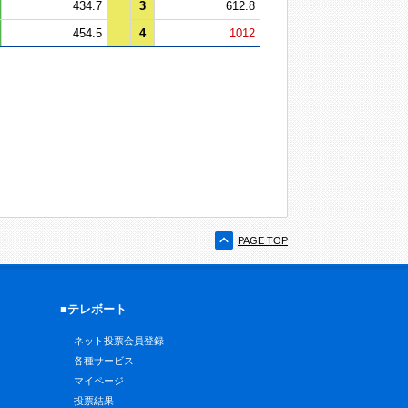
434.7
3
612.8
454.5
4
1012
PAGE TOP
■テレボート
ネット投票会員登録
各種サービス
マイページ
投票結果