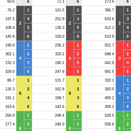
60.6
6
72.1
6
273.6
6
76.2
1
101.5
1
396.7
1
197.5
4
252.9
3
633.6
3
2
2
2
109.4
5
130.3
5
412.2
4
145.8
6
150.0
6
510.9
6
190.0
1
236.2
1
552.7
1
302.1
2
329.2
2
698.4
2
4
3
3
232.3
5
190.1
5
442.0
4
329.0
6
247.9
6
581.5
6
86.7
1
131.7
1
320.1
1
126.3
2
162.8
2
350.0
2
5
5
4
191.1
4
199.7
3
400.2
3
163.6
6
142.6
6
309.2
6
256.0
1
248.4
1
520.5
1
277.4
2
246.0
2
558.6
2
6
6
6