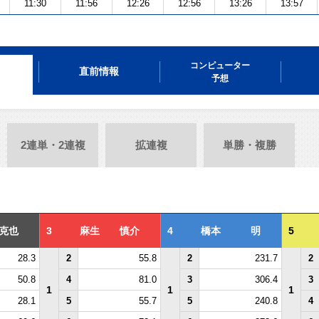
11:30
11:56
12:26
12:56
13:26
13:57
コンピューター
直前情報
予想
2連単・2連複
拡連複
単勝・複勝
克也
3
麻生 慎介
4
橋本 明
5
28.3
2
55.8
2
231.7
2
50.8
4
81.0
3
306.4
3
1
1
1
28.1
5
55.7
5
240.8
4