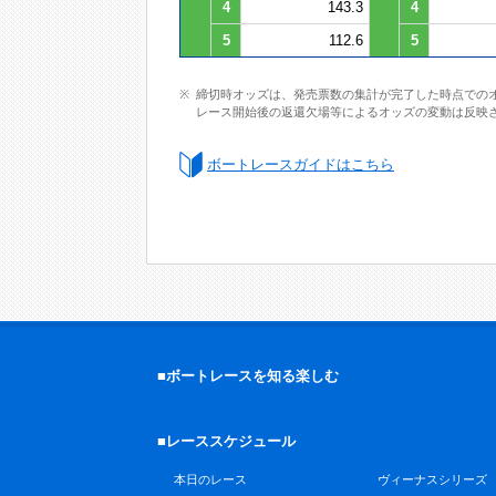
4
143.3
4
5
112.6
5
締切時オッズは、発売票数の集計が完了した時点での
レース開始後の返還欠場等によるオッズの変動は反映
ボートレースガイドはこちら
■ボートレースを知る楽しむ
■レーススケジュール
本日のレース
ヴィーナスシリーズ