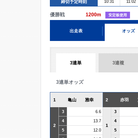
締切予定時刻
10:31
11:02
優勝戦
1200m
安定板使用
出走表
オッズ
3連単
3連複
3連単オッズ
1
亀山 雅幸
2
赤羽 
3
6.6
3
4
13.7
4
2
1
5
12.0
5