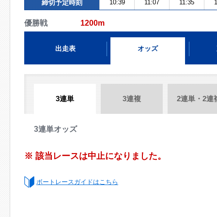
締切予定時刻
10:39
11:07
11:35
1
優勝戦
1200m
出走表
オッズ
3連単
3連複
2連単・2連
3連単オッズ
※ 該当レースは中止になりました。
ボートレースガイドはこちら