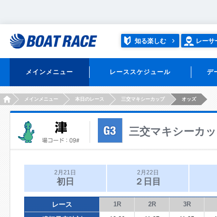
知る楽しむ
レーサ
メインメニュー
レーススケジュール
デ
HOME
メインメニュー
本日のレース
三交マキシーカップ
オッズ
三交マキシーカッ
2月21日
2月22日
初日
２日目
レース
1R
2R
3R