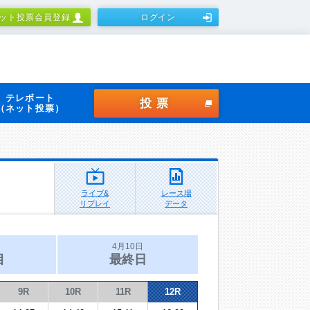
ット投票会員登録
ログイン
テレボート
投票
（ネット投票）
ライブ&
レース場
リプレイ
データ
4月10日
目
最終日
9R
10R
11R
12R