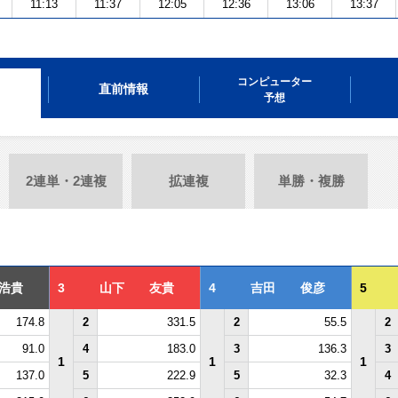
11:13
11:37
12:05
12:36
13:06
13:37
コンピューター
直前情報
予想
2連単・2連複
拡連複
単勝・複勝
浩貴
3
山下 友貴
4
吉田 俊彦
5
174.8
2
331.5
2
55.5
2
91.0
4
183.0
3
136.3
3
1
1
1
137.0
5
222.9
5
32.3
4