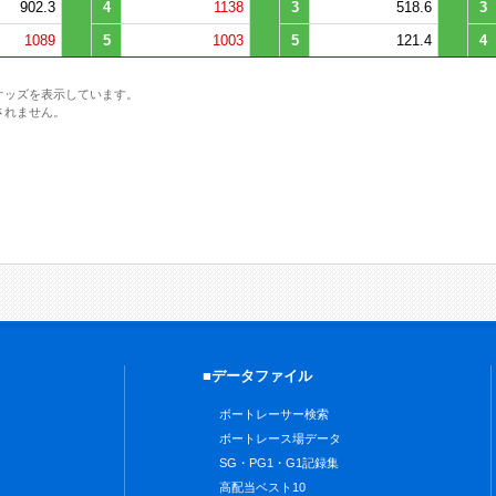
902.3
4
1138
3
518.6
3
1089
5
1003
5
121.4
4
オッズを表示しています。
されません。
■データファイル
ボートレーサー検索
ボートレース場データ
SG・PG1・G1記録集
高配当ベスト10