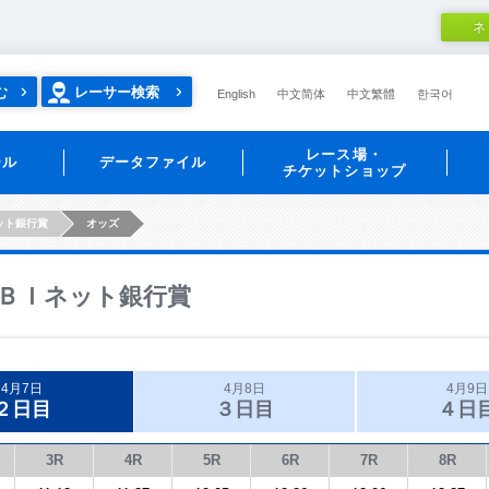
ネ
む
レーサー検索
English
中文简体
中文繁體
한국어
レース場・
ール
データファイル
チケットショップ
ット銀行賞
オッズ
ＢＩネット銀行賞
4月7日
4月8日
4月9日
２日目
３日目
４日
3R
4R
5R
6R
7R
8R