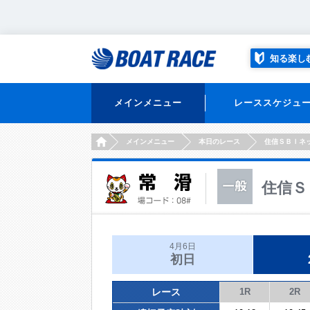
知る楽し
メインメニュー
レーススケジュ
HOME
メインメニュー
本日のレース
住信ＳＢＩネ
住信Ｓ
4月6日
初日
レース
1R
2R