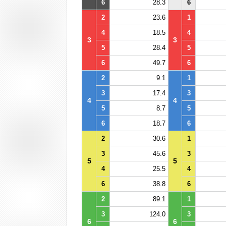
6
28.3
6
2
23.6
1
4
18.5
4
3
3
5
28.4
5
6
49.7
6
2
9.1
1
3
17.4
3
4
4
5
8.7
5
6
18.7
6
2
30.6
1
3
45.6
3
5
5
4
25.5
4
6
38.8
6
2
89.1
1
3
124.0
3
6
6