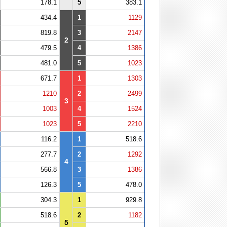
178.1
5
383.1
434.4
1
1129
819.8
3
2147
2
479.5
4
1386
481.0
5
1023
671.7
1
1303
1210
2
2499
3
1003
4
1524
1023
5
2210
116.2
1
518.6
277.7
2
1292
4
566.8
3
1386
126.3
5
478.0
304.3
1
929.8
518.6
2
1182
5