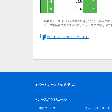
4
64.5
4
5
92.6
5
締切時オッズは、発売票数の集計が完了した時点での
レース開始後の返還欠場等によるオッズの変動は反映
ボートレースガイドはこちら
■ボートレースを知る楽しむ
■レーススケジュール
本日のレース
ヴィーナスシリーズ