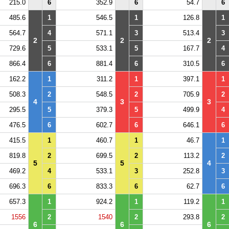
215.0
6
352.9
6
54.7
6
485.6
1
546.5
1
126.8
1
564.7
4
571.1
3
513.4
3
2
2
2
729.6
5
533.1
5
167.7
4
866.4
6
881.4
6
310.5
6
162.2
1
311.2
1
397.1
1
508.3
2
548.5
2
705.9
2
4
3
3
295.5
5
379.3
5
499.9
4
476.5
6
602.7
6
646.1
6
415.5
1
460.7
1
46.7
1
819.8
2
699.5
2
113.2
2
5
5
4
469.2
4
533.1
3
252.8
3
696.3
6
833.3
6
62.7
6
657.3
1
924.2
1
119.2
1
1556
2
1540
2
293.8
2
6
6
6