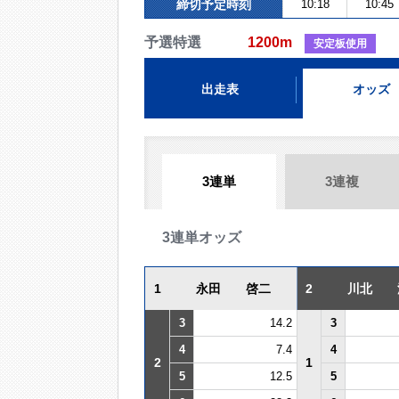
締切予定時刻
10:18
10:45
予選特選
1200m
安定板使用
出走表
オッズ
3連単
3連複
3連単オッズ
1
永田 啓二
2
川北 
3
14.2
3
4
7.4
4
2
1
5
12.5
5