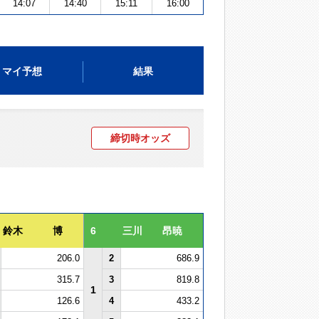
14:07
14:40
15:11
16:00
マイ予想
結果
締切時オッズ
鈴木 博
6
三川 昂暁
206.0
2
686.9
315.7
3
819.8
1
126.6
4
433.2