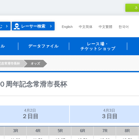
ネ
む
レーサー検索
English
中文简体
中文繁體
한국어
レース場・
ール
データファイル
チケットショップ
記念常滑市長杯
オッズ
０周年記念常滑市長杯
4月2日
4月3日
２日目
３日目
3R
4R
5R
6R
7R
8R