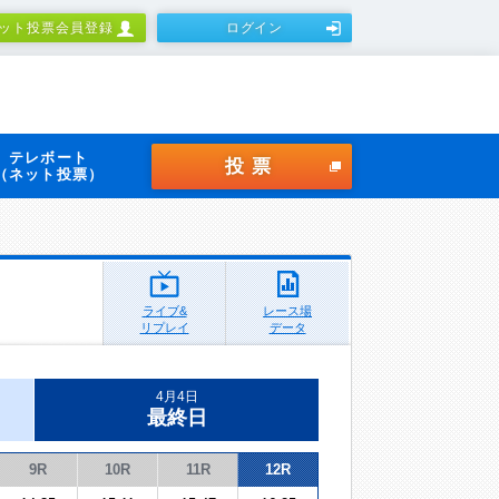
ット投票会員登録
ログイン
テレボート
投票
（ネット投票）
ライブ&
レース場
リプレイ
データ
4月4日
最終日
9R
10R
11R
12R