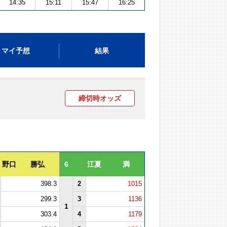
14:35
15:11
15:47
16:25
マイ予想
結果
締切時オッズ
野口 勝弘
6
江夏 満
398.3
2
1015
299.3
3
1136
1
303.4
4
1179