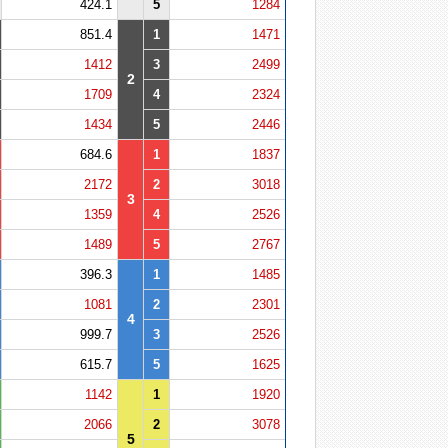
424.1
5
1284
851.4
1
1471
1412
3
2499
2
1709
4
2324
1434
5
2446
684.6
1
1837
2172
2
3018
3
1359
4
2526
1489
5
2767
396.3
1
1485
1081
2
2301
4
999.7
3
2526
615.7
5
1625
1142
1
1920
2066
2
3078
5