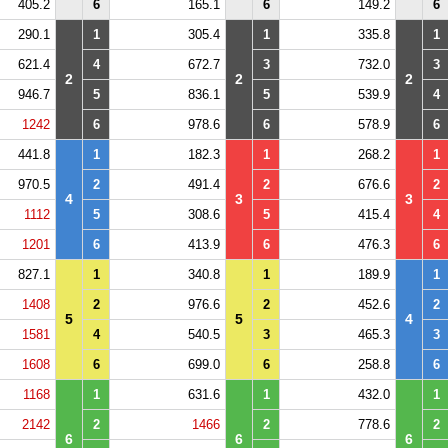
405.2
6
165.1
6
149.2
6
290.1
1
305.4
1
335.8
1
621.4
4
672.7
3
732.0
3
2
2
2
946.7
5
836.1
5
539.9
4
1242
6
978.6
6
578.9
6
441.8
1
182.3
1
268.2
1
970.5
2
491.4
2
676.6
2
4
3
3
1112
5
308.6
5
415.4
4
1201
6
413.9
6
476.3
6
827.1
1
340.8
1
189.9
1
1408
2
976.6
2
452.6
2
5
5
4
1581
4
540.5
3
465.3
3
1608
6
699.0
6
258.8
6
1168
1
631.6
1
432.0
1
2142
2
1466
2
778.6
2
6
6
6