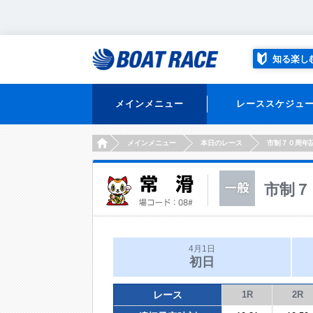
知る楽し
メインメニュー
レーススケジュ
HOME
メインメニュー
本日のレース
市制７０周年
市制７
4月1日
初日
レース
1R
2R