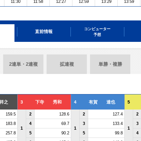
11:30
11:58
12:27
12:59
13:29
13:59
コンピューター
直前情報
予想
2連単・2連複
拡連複
単勝・複勝
祥之
3
下寺 秀和
4
有賀 達也
5
159.5
2
128.6
2
127.4
2
183.8
4
69.7
3
133.4
3
1
1
1
257.8
5
90.2
5
99.8
4