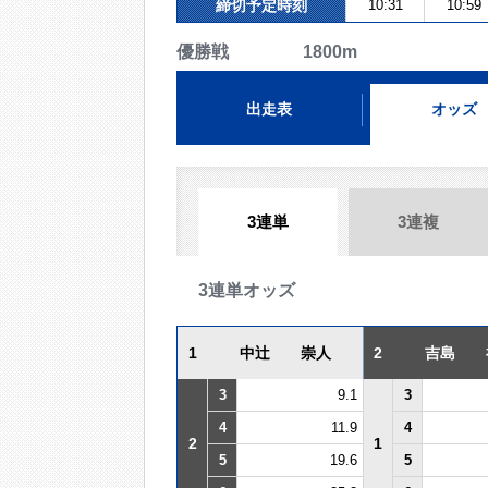
締切予定時刻
10:31
10:59
優勝戦 1800m
出走表
オッズ
3連単
3連複
3連単オッズ
1
中辻 崇人
2
吉島 
3
9.1
3
4
11.9
4
2
1
5
19.6
5