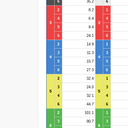
6
35.2
6
2
8.2
1
4
6.4
4
3
3
5
9.4
5
6
24.1
6
2
14.9
1
3
11.3
3
4
4
5
15.7
5
6
27.3
6
2
32.4
1
3
24.0
3
5
5
4
32.1
4
6
44.7
6
2
101.1
1
3
90.7
3
6
6