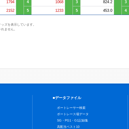
1794
4
1068
3
824.2
3
2152
5
1233
5
453.0
4
オッズを表示しています。
されません。
■データファイル
ボートレーサー検索
ボートレース場データ
SG・PG1・G1記録集
高配当ベスト10