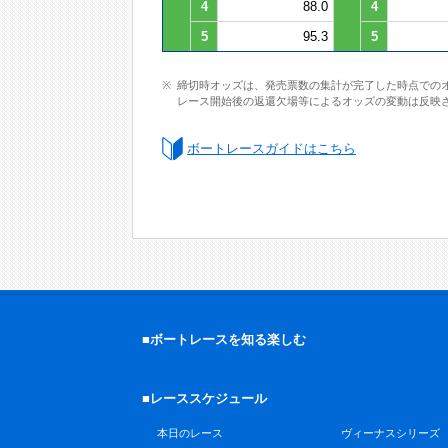
4
88.0
4
5
95.3
5
締切時オッズは、発売票数の集計が完了した時点での
レース開始後の返還欠場等によるオッズの変動は反映
ボートレースガイドはこちら
■ボートレースを知る楽しむ
■レーススケジュール
本日のレース
ヴィーナスシリーズ