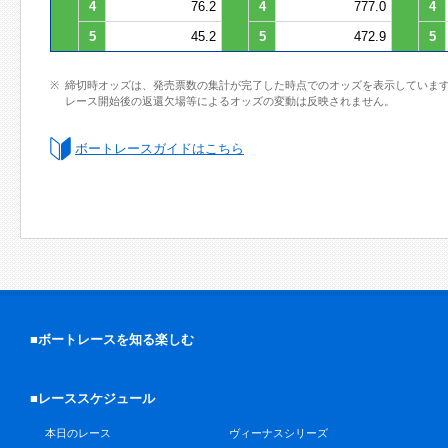
4
76.2
4
777.0
4
5
45.2
5
472.9
5
締切時オッズは、発売票数の集計が完了した時点でのオッズを表示していま
レース開始後の返還欠場等によるオッズの変動は反映されません。
ボートレースガイドはこちら
■ボートレースを知る楽しむ
■レーススケジュール
本日のレース
ヴィーナスシリーズ