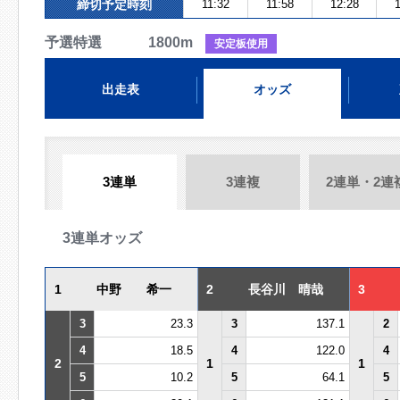
締切予定時刻
11:32
11:58
12:28
1
予選特選 1800m
安定板使用
出走表
オッズ
3連単
3連複
2連単・2連
3連単オッズ
1
中野 希一
2
長谷川 晴哉
3
3
23.3
3
137.1
2
4
18.5
4
122.0
4
2
1
1
5
10.2
5
64.1
5