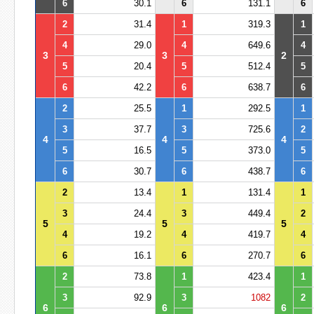
6
30.1
6
131.1
6
2
31.4
1
319.3
1
4
29.0
4
649.6
4
3
3
2
5
20.4
5
512.4
5
6
42.2
6
638.7
6
2
25.5
1
292.5
1
3
37.7
3
725.6
2
4
4
4
5
16.5
5
373.0
5
6
30.7
6
438.7
6
2
13.4
1
131.4
1
3
24.4
3
449.4
2
5
5
5
4
19.2
4
419.7
4
6
16.1
6
270.7
6
2
73.8
1
423.4
1
3
92.9
3
1082
2
6
6
6