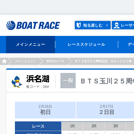
知る楽しむ
レーサ
メインメニュー
レーススケジュール
デ
HOME
メインメニュー
本日のレース
ＢＴＳ玉川２５周年記念 Ｗａｖｅ２１杯
ＢＴＳ玉川２５周
2月16日
2月17日
初日
２日目
レース
1R
2R
3R