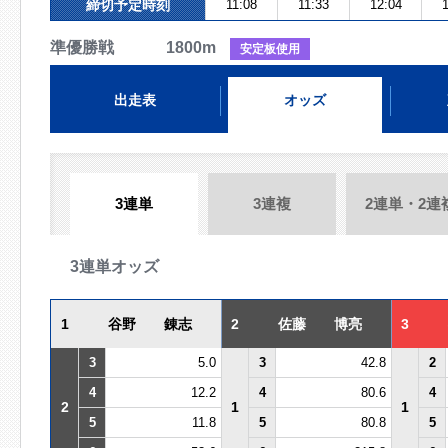
締切予定時刻
11:08
11:33
12:04
1
準優勝戦 1800m
安定板使用
出走表
オッズ
3連単
3連複
2連単・2連
3連単オッズ
1
谷野 錬志
2
佐藤 博亮
3
3
5.0
3
42.8
2
4
12.2
4
80.6
4
2
1
1
5
11.8
5
80.8
5