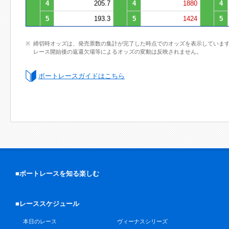
4
205.7
4
1880
4
5
193.3
5
1424
5
締切時オッズは、発売票数の集計が完了した時点でのオッズを表示していま
レース開始後の返還欠場等によるオッズの変動は反映されません。
ボートレースガイドはこちら
■ボートレースを知る楽しむ
■レーススケジュール
本日のレース
ヴィーナスシリーズ