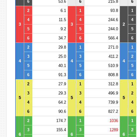
6
53.6
6
215.8
6
2
6.1
1
93.8
1
4
11.5
4
244.6
4
3
3
2
5
9.2
5
244.0
5
6
34.7
6
566.4
6
2
29.8
1
271.0
1
3
25.0
3
411.2
2
4
4
4
5
40.1
5
510.9
5
6
91.3
6
808.8
6
2
27.9
1
312.8
1
3
29.3
3
496.9
2
5
5
5
4
64.2
4
739.9
4
6
90.6
6
827.2
6
2
174.7
1
1036
1
3
155.4
3
1289
2
6
6
6