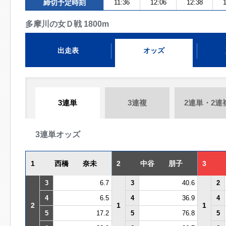
締切予定時刻
11:36
12:06
12:38
1
多摩川の女Ｄ戦 1800m
出走表
オッズ
3連単
3連複
2連単・2連
3連単オッズ
1
西橋 奈未
2
中谷 朋子
3
3
6.7
3
40.6
2
4
6.5
4
36.9
4
2
1
1
5
17.2
5
76.8
5