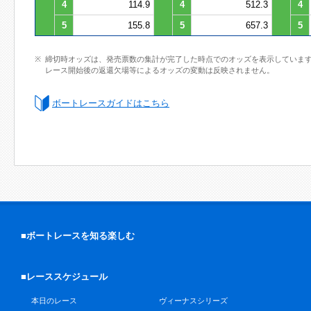
4
114.9
4
512.3
4
5
155.8
5
657.3
5
締切時オッズは、発売票数の集計が完了した時点でのオッズを表示していま
レース開始後の返還欠場等によるオッズの変動は反映されません。
ボートレースガイドはこちら
■ボートレースを知る楽しむ
■レーススケジュール
本日のレース
ヴィーナスシリーズ