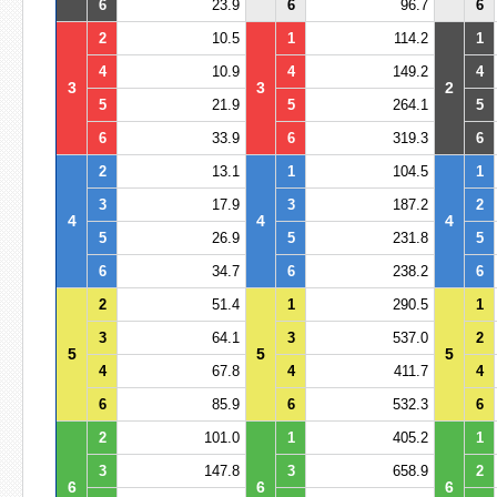
6
23.9
6
96.7
6
2
10.5
1
114.2
1
4
10.9
4
149.2
4
3
3
2
5
21.9
5
264.1
5
6
33.9
6
319.3
6
2
13.1
1
104.5
1
3
17.9
3
187.2
2
4
4
4
5
26.9
5
231.8
5
6
34.7
6
238.2
6
2
51.4
1
290.5
1
3
64.1
3
537.0
2
5
5
5
4
67.8
4
411.7
4
6
85.9
6
532.3
6
2
101.0
1
405.2
1
3
147.8
3
658.9
2
6
6
6