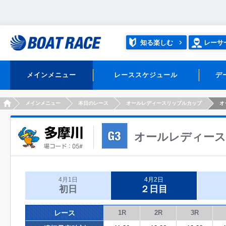
知る楽しむ
レーサ
メインメニュー
レーススケジュール
デ
HOME
メインメニュー
本日のレース
オールレディースリップルカップ
オ
オールレディー
4月1日
4月2日
初日
２日目
レース
1R
2R
3R