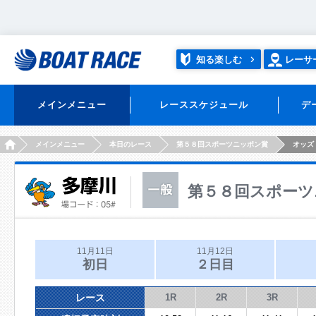
知る楽しむ
レーサ
メインメニュー
レーススケジュール
デ
HOME
メインメニュー
本日のレース
第５８回スポーツニッポン賞
オッズ
第５８回スポーツ
11月11日
11月12日
初日
２日目
レース
1R
2R
3R