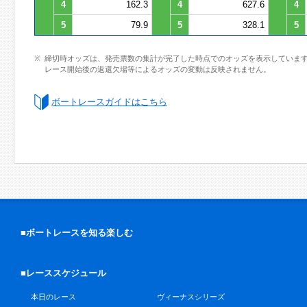
4
162.3
4
627.6
4
5
79.9
5
328.1
5
締切時オッズは、発売票数の集計が完了した時点でのオッズを表示していま
レース開始後の返還欠場等によるオッズの変動は反映されません。
ボートレースガイドはこちら
■ボートレースを知る楽しむ
■レーススケジュール
本日のレース
ヴィーナスシリーズ