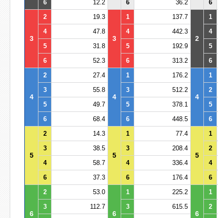
6
12.2
6
36.2
6
2
19.3
1
137.7
1
4
47.8
4
442.3
4
3
3
2
5
31.8
5
192.9
5
6
52.3
6
313.2
6
2
27.4
1
176.2
1
3
55.8
3
512.2
2
4
4
4
5
49.7
5
378.1
5
6
68.4
6
448.5
6
2
14.3
1
77.4
1
3
38.5
3
208.4
2
5
5
5
4
58.7
4
336.4
4
6
37.3
6
176.4
6
2
53.0
1
225.2
1
3
112.7
3
615.5
2
6
6
6