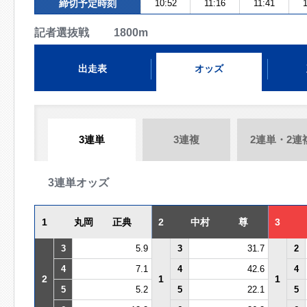
締切予定時刻
10:52
11:16
11:41
1
記者選抜戦 1800m
出走表
オッズ
3連単
3連複
2連単・2連
3連単オッズ
1
丸岡 正典
2
中村 尊
3
3
5.9
3
31.7
2
4
7.1
4
42.6
4
2
1
1
5
5.2
5
22.1
5