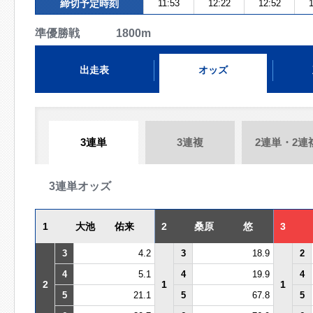
締切予定時刻
11:53
12:22
12:52
1
準優勝戦 1800m
出走表
オッズ
3連単
3連複
2連単・2連
3連単オッズ
1
大池 佑来
2
桑原 悠
3
3
4.2
3
18.9
2
4
5.1
4
19.9
4
2
1
1
5
21.1
5
67.8
5