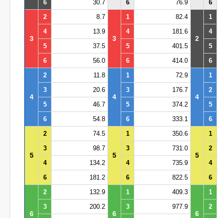
6
30.7
6
76.9
6
2
8.7
1
82.4
1
4
13.9
4
181.6
4
3
3
2
5
37.5
5
401.5
5
6
56.0
6
414.0
6
2
11.8
1
72.9
1
3
20.6
3
176.7
2
4
4
4
5
46.7
5
374.2
5
6
54.8
6
333.1
6
2
74.5
1
350.6
1
3
98.7
3
731.0
2
5
5
5
4
134.2
4
735.9
4
6
181.2
6
822.5
6
2
132.9
1
409.3
1
3
200.2
3
977.9
2
6
6
6