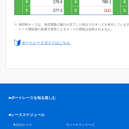
4
179.4
4
790.1
4
5
277.3
5
1111
5
締切時オッズは、発売票数の集計が完了した時点でのオッズを表示していま
レース開始後の返還欠場等によるオッズの変動は反映されません。
ボートレースガイドはこちら
■ボートレースを知る楽しむ
■レーススケジュール
本日のレース
ヴィーナスシリーズ