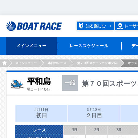
知る楽しむ
レーサ
メインメニュー
レーススケジュール
デ
HOME
メインメニュー
本日のレース
第７０回スポーツニッポン杯
オッズ
第７０回スポーツ
5月11日
5月12日
初日
２日目
レース
1R
2R
3R