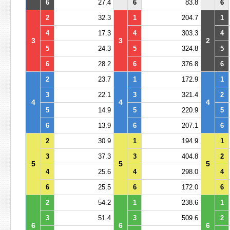
6
27.4
6
83.8
6
2
32.3
1
204.7
1
4
17.3
4
303.3
4
3
3
2
5
24.3
5
324.8
5
6
28.2
6
376.8
6
2
23.7
1
172.9
1
3
22.1
3
321.4
2
4
4
4
5
14.9
5
220.9
5
6
13.9
6
207.1
6
2
30.9
1
194.9
1
3
37.3
3
404.8
2
5
5
5
4
25.6
4
298.0
4
6
25.5
6
172.0
6
2
54.2
1
238.6
1
3
51.4
3
509.6
2
6
6
6