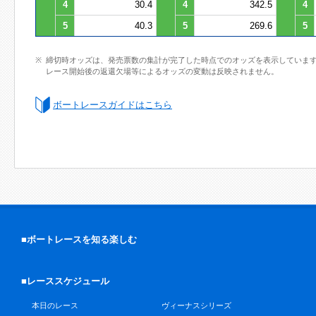
4
30.4
4
342.5
4
5
40.3
5
269.6
5
締切時オッズは、発売票数の集計が完了した時点でのオッズを表示していま
レース開始後の返還欠場等によるオッズの変動は反映されません。
ボートレースガイドはこちら
■ボートレースを知る楽しむ
■レーススケジュール
本日のレース
ヴィーナスシリーズ