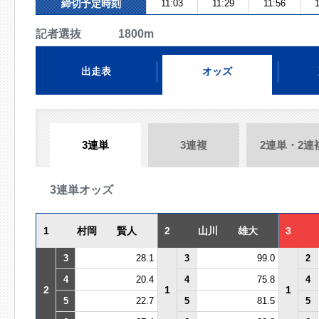
締切予定時刻
11:03
11:29
11:56
1
記者選抜 1800m
出走表
オッズ
3連単
3連複
2連単・2連
3連単オッズ
1
村岡 賢人
2
山川 雄大
3
3
28.1
3
99.0
2
4
20.4
4
75.8
4
2
1
1
5
22.7
5
81.5
5