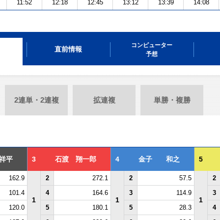
11:52
12:18
12:45
13:12
13:39
14:08
コンピューター
直前情報
予想
2連単・2連複
拡連複
単勝・複勝
祥平
3
石渡 翔一郎
4
金子 和之
5
162.9
2
272.1
2
57.5
2
101.4
4
164.6
3
114.9
3
1
1
1
120.0
5
180.1
5
28.3
4