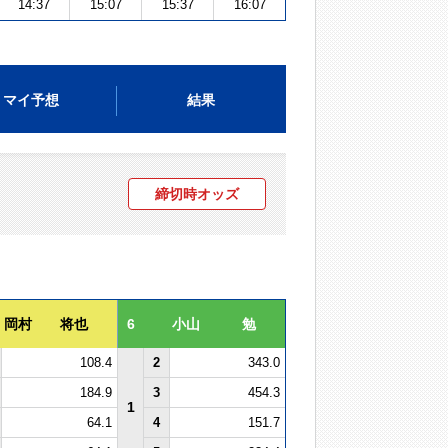
14:37
15:07
15:37
16:07
マイ予想
結果
締切時オッズ
岡村 将也
6
小山 勉
108.4
2
343.0
184.9
3
454.3
1
64.1
4
151.7