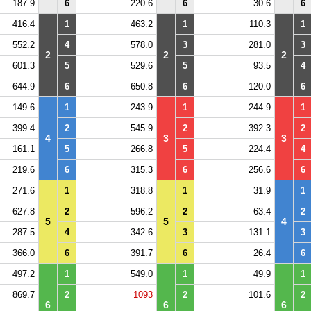
187.9
6
220.6
6
30.6
6
416.4
1
463.2
1
110.3
1
552.2
4
578.0
3
281.0
3
2
2
2
601.3
5
529.6
5
93.5
4
644.9
6
650.8
6
120.0
6
149.6
1
243.9
1
244.9
1
399.4
2
545.9
2
392.3
2
4
3
3
161.1
5
266.8
5
224.4
4
219.6
6
315.3
6
256.6
6
271.6
1
318.8
1
31.9
1
627.8
2
596.2
2
63.4
2
5
5
4
287.5
4
342.6
3
131.1
3
366.0
6
391.7
6
26.4
6
497.2
1
549.0
1
49.9
1
869.7
2
1093
2
101.6
2
6
6
6