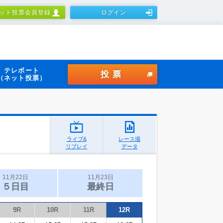
ット投票会員登録
ログイン
テレボート
投票
（ネット投票）
ライブ&
レース場
リプレイ
データ
11月22日
11月23日
５日目
最終日
9R
10R
11R
12R