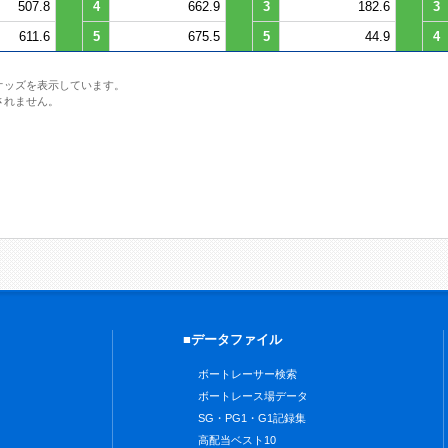
507.8
4
662.9
3
182.6
3
611.6
5
675.5
5
44.9
4
オッズを表示しています。
されません。
■データファイル
ボートレーサー検索
ボートレース場データ
SG・PG1・G1記録集
高配当ベスト10