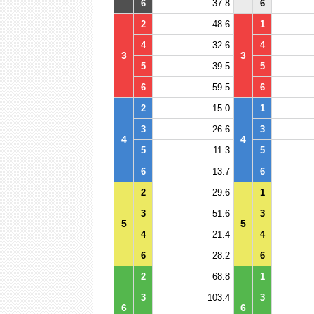
6
37.8
6
2
48.6
1
4
32.6
4
3
3
5
39.5
5
6
59.5
6
2
15.0
1
3
26.6
3
4
4
5
11.3
5
6
13.7
6
2
29.6
1
3
51.6
3
5
5
4
21.4
4
6
28.2
6
2
68.8
1
3
103.4
3
6
6