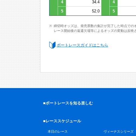
4
34.4
4
5
52.0
5
締切時オッズは、発売票数の集計が完了した時点での
レース開始後の返還欠場等によるオッズの変動は反映
ボートレースガイドはこちら
■ボートレースを知る楽しむ
■レーススケジュール
本日のレース
ヴィーナスシリーズ