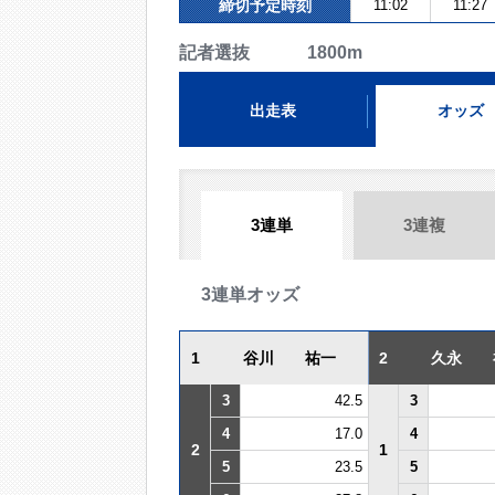
締切予定時刻
11:02
11:27
記者選抜 1800m
出走表
オッズ
3連単
3連複
3連単オッズ
1
谷川 祐一
2
久永 
3
42.5
3
4
17.0
4
2
1
5
23.5
5