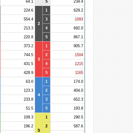
64.1
5
234.4
224.6
1
629.2
554.4
3
1093
2
213.3
4
692.0
220.8
5
867.1
373.2
1
905.7
744.5
2
1504
3
431.5
4
1215
428.9
5
1165
63.0
1
174.0
123.3
2
404.0
4
233.8
3
652.3
51.5
5
193.8
109.3
1
290.5
196.2
2
587.6
5