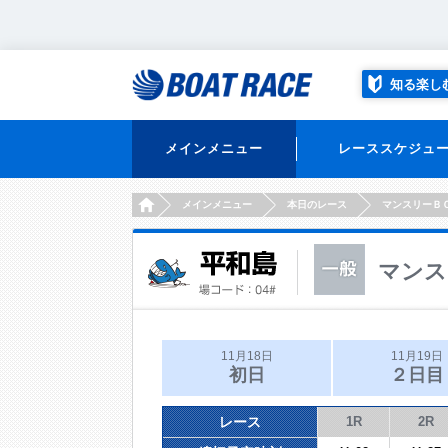
知る楽し
メインメニュー
レーススケジュ
HOME
メインメニュー
本日のレース
マンスリーＢ
マンス
11月18日
11月19日
初日
２日目
レース
1R
2R