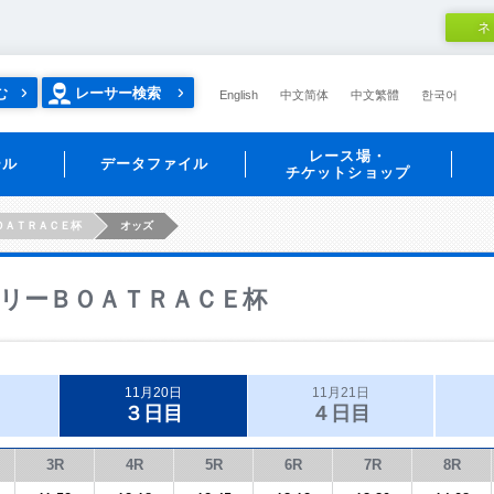
ネ
む
レーサー検索
English
中文简体
中文繁體
한국어
レース場・
ール
データファイル
チケットショップ
ＯＡＴＲＡＣＥ杯
オッズ
リーＢＯＡＴＲＡＣＥ杯
11月20日
11月21日
３日目
４日目
3R
4R
5R
6R
7R
8R