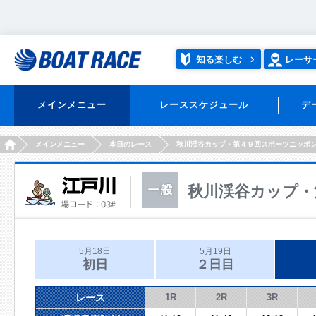
知る楽しむ
レーサ
メインメニュー
レーススケジュール
デ
HOME
メインメニュー
本日のレース
秋川渓谷カップ・第４９回スポーツニッポ
秋川渓谷カップ・
5月18日
5月19日
初日
２日目
レース
1R
2R
3R