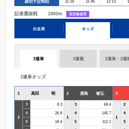
締切予定時刻
11:19
11:46
12:13
1
記者選抜戦 1800m
安定板使用
出走表
オッズ
3連単
3連複
2連単・2連
3連単オッズ
1
高田 明
2
鹿島 敏弘
3
3
8.3
3
68.4
2
4
26.8
4
145.7
4
2
1
1
5
18.4
5
112.1
5