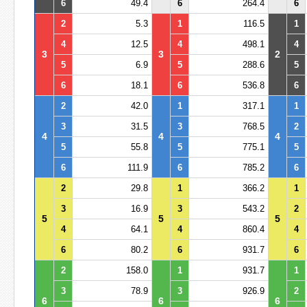
6
49.4
6
264.4
6
2
5.3
1
116.5
1
4
12.5
4
498.1
4
3
3
2
5
6.9
5
288.6
5
6
18.1
6
536.8
6
2
42.0
1
317.1
1
3
31.5
3
768.5
2
4
4
4
5
55.8
5
775.1
5
6
111.9
6
785.2
6
2
29.8
1
366.2
1
3
16.9
3
543.2
2
5
5
5
4
64.1
4
860.4
4
6
80.2
6
931.7
6
2
158.0
1
931.7
1
3
78.9
3
926.9
2
6
6
6