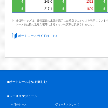
4
245.0
4
1362
4
5
217.1
5
1620
5
締切時オッズは、発売票数の集計が完了した時点でのオッズを表示していま
レース開始後の返還欠場等によるオッズの変動は反映されません。
ボートレースガイドはこちら
■ボートレースを知る楽しむ
■レーススケジュール
本日のレース
ヴィーナスシリーズ