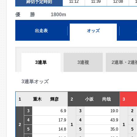
締切予定時刻
11:12
11:39
12:08
1
優 勝 1800m
出走表
オッズ
3連単
3連複
2連単・2連
3連単オッズ
1
重木 輝彦
2
小坂 尚哉
3
3
6.9
3
19.0
2
4
17.9
4
43.9
4
2
1
1
5
14.8
5
35.0
5