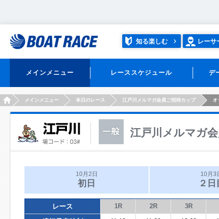
知る楽しむ
レーサ
メインメニュー
レーススケジュール
デ
HOME
メインメニュー
本日のレース
江戸川メルマガ会員ご招待カップ
オ
江戸川メルマガ会
10月2日
10月3
初日
２日
レース
1R
2R
3R