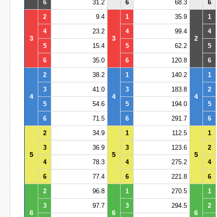
6
31.2
6
68.3
6
2
9.4
1
35.9
1
4
23.2
4
99.4
4
3
3
2
5
15.4
5
62.2
5
6
35.0
6
120.8
6
2
38.2
1
140.2
1
3
41.0
3
183.8
2
4
4
4
5
54.6
5
194.0
5
6
71.5
6
291.7
6
2
34.9
1
112.5
1
3
36.9
3
123.6
2
5
5
5
4
78.3
4
275.2
4
6
77.4
6
221.8
6
2
96.8
1
270.5
1
3
97.7
3
294.5
2
6
6
6