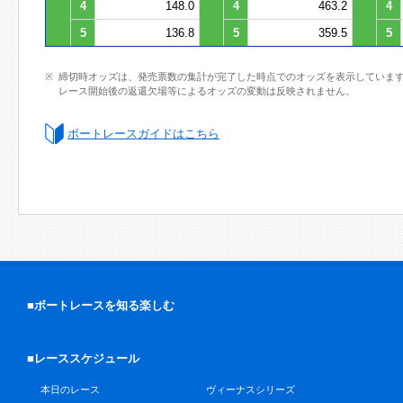
4
148.0
4
463.2
4
5
136.8
5
359.5
5
締切時オッズは、発売票数の集計が完了した時点でのオッズを表示していま
レース開始後の返還欠場等によるオッズの変動は反映されません。
ボートレースガイドはこちら
■ボートレースを知る楽しむ
■レーススケジュール
本日のレース
ヴィーナスシリーズ