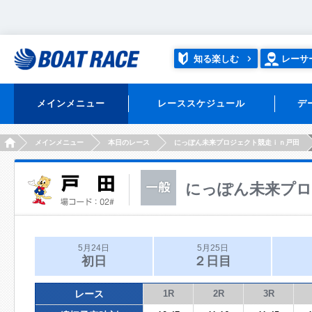
知る楽しむ
レーサ
メインメニュー
レーススケジュール
デ
HOME
メインメニュー
本日のレース
にっぽん未来プロジェクト競走ｉｎ戸田
にっぽん未来プロ
5月24日
5月25日
初日
２日目
レース
1R
2R
3R