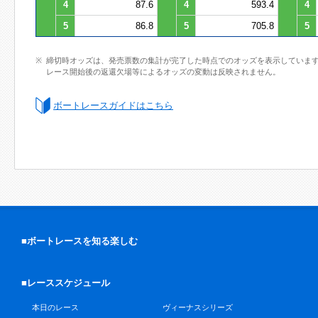
4
87.6
4
593.4
4
5
86.8
5
705.8
5
締切時オッズは、発売票数の集計が完了した時点でのオッズを表示していま
レース開始後の返還欠場等によるオッズの変動は反映されません。
ボートレースガイドはこちら
■ボートレースを知る楽しむ
■レーススケジュール
本日のレース
ヴィーナスシリーズ