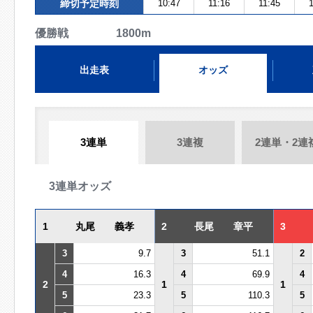
締切予定時刻
10:47
11:16
11:45
1
優勝戦 1800m
出走表
オッズ
3連単
3連複
2連単・2連
3連単オッズ
1
丸尾 義孝
2
長尾 章平
3
3
9.7
3
51.1
2
4
16.3
4
69.9
4
2
1
1
5
23.3
5
110.3
5