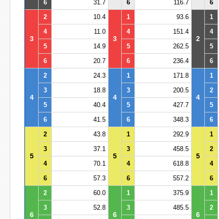
6
31.7
6
116.7
6
2
10.4
1
93.6
1
4
11.0
4
151.4
4
3
3
2
5
14.9
5
262.5
5
6
20.7
6
236.4
6
2
24.3
1
171.8
1
3
18.8
3
200.5
2
4
4
4
5
40.4
5
427.7
5
6
41.5
6
348.3
6
2
43.8
1
292.9
1
3
37.1
3
458.5
2
5
5
5
4
70.1
4
618.8
4
6
57.3
6
557.2
6
2
60.0
1
375.9
1
3
52.8
3
485.5
2
6
6
6