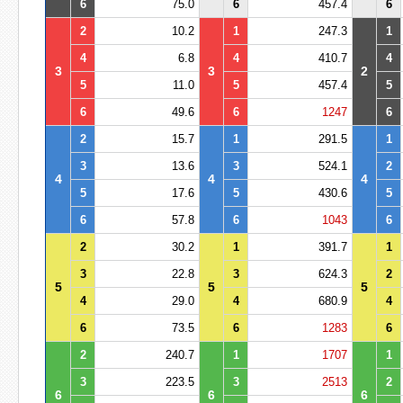
6
75.0
6
457.4
6
2
10.2
1
247.3
1
4
6.8
4
410.7
4
3
3
2
5
11.0
5
457.4
5
6
49.6
6
1247
6
2
15.7
1
291.5
1
3
13.6
3
524.1
2
4
4
4
5
17.6
5
430.6
5
6
57.8
6
1043
6
2
30.2
1
391.7
1
3
22.8
3
624.3
2
5
5
5
4
29.0
4
680.9
4
6
73.5
6
1283
6
2
240.7
1
1707
1
3
223.5
3
2513
2
6
6
6