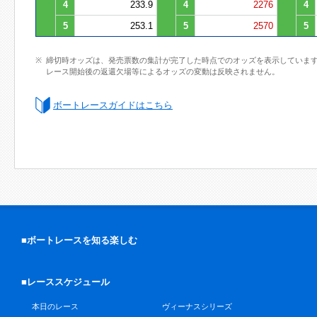
4
233.9
4
2276
4
5
253.1
5
2570
5
締切時オッズは、発売票数の集計が完了した時点でのオッズを表示していま
レース開始後の返還欠場等によるオッズの変動は反映されません。
ボートレースガイドはこちら
■ボートレースを知る楽しむ
■レーススケジュール
本日のレース
ヴィーナスシリーズ