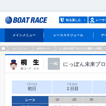
知る楽しむ
レーサ
メインメニュー
レーススケジュール
デ
HOME
メインメニュー
本日のレース
にっぽん未来プロジェクト競走ｉｎ桐生
にっぽん未来プロ
7月15日
7月16日
初日
２日目
レース
1R
2R
3R