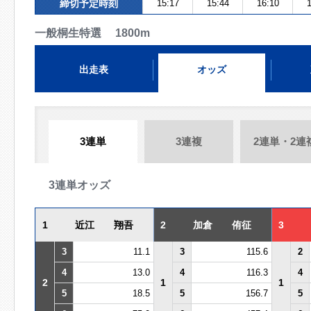
締切予定時刻
15:17
15:44
16:10
1
一般桐生特選 1800m
出走表
オッズ
3連単
3連複
2連単・2連
3連単オッズ
1
近江 翔吾
2
加倉 侑征
3
3
11.1
3
115.6
2
4
13.0
4
116.3
4
2
1
1
5
18.5
5
156.7
5