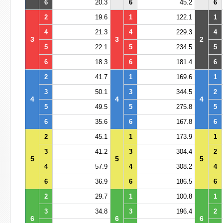
6
20.3
6
45.2
6
2
19.6
1
122.1
1
4
21.3
4
229.3
4
3
3
2
5
22.1
5
234.5
5
6
18.3
6
181.4
6
2
41.7
1
169.6
1
3
50.1
3
344.5
2
4
4
4
5
49.5
5
275.8
5
6
35.6
6
167.8
6
2
45.1
1
173.9
1
3
41.2
3
304.4
2
5
5
5
4
57.9
4
308.2
4
6
36.9
6
186.5
6
2
29.7
1
100.8
1
3
34.8
3
196.4
2
6
6
6