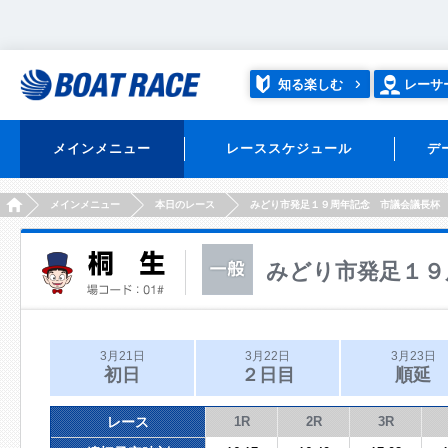
知る楽しむ
レーサ
メインメニュー
レーススケジュール
デ
HOME
メインメニュー
本日のレース
みどり市発足１９周年記念 市議会議長杯
みどり市発足１９
3月21日
3月22日
3月23日
初日
２日目
順延
レース
1R
2R
3R