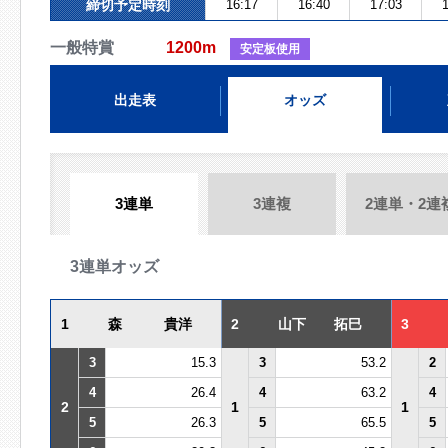
締切予定時刻
16:17
16:40
17:03
1
一般特賞
1200m
安定板使用
出走表
オッズ
3連単
3連複
2連単・2連
3連単オッズ
1
森 貴洋
2
山下 拓巳
3
3
15.3
3
53.2
2
4
26.4
4
63.2
4
2
1
1
5
26.3
5
65.5
5