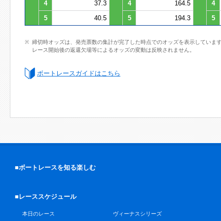
4
37.3
4
164.5
4
5
40.5
5
194.3
5
締切時オッズは、発売票数の集計が完了した時点でのオッズを表示していま
レース開始後の返還欠場等によるオッズの変動は反映されません。
ボートレースガイドはこちら
■ボートレースを知る楽しむ
■レーススケジュール
本日のレース
ヴィーナスシリーズ