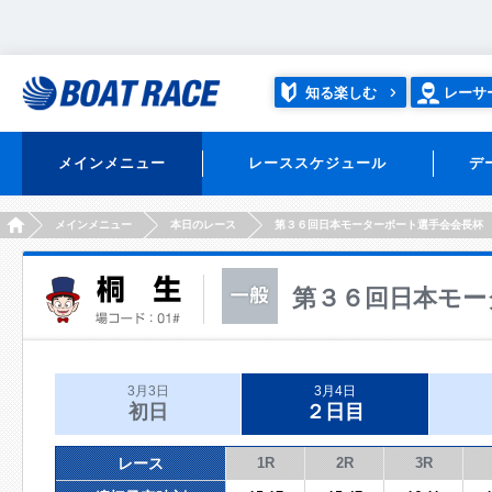
知る楽しむ
レーサ
メインメニュー
レーススケジュール
デ
HOME
メインメニュー
本日のレース
第３６回日本モーターボート選手会会長杯
第３６回日本モー
3月3日
3月4日
初日
２日目
レース
1R
2R
3R