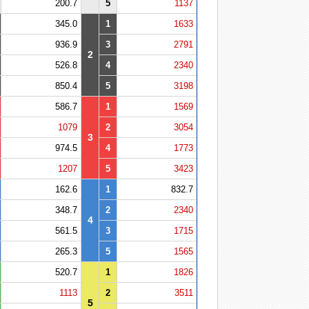
200.7
5
1137
345.0
1
1633
936.9
3
2791
2
526.8
4
2340
850.4
5
3198
586.7
1
1569
1079
2
3054
3
974.5
4
1773
1207
5
3423
162.6
1
832.7
348.7
2
2340
4
561.5
3
1715
265.3
5
1565
520.7
1
1826
1113
2
3511
5