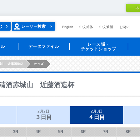
ネ
む
レーサー検索
English
中文简体
中文繁體
한국어
レース場・
ール
データファイル
チケットショップ
城山 近藤酒造杯
オッズ
清酒赤城山 近藤酒造杯
2月2日
2月3日
３日目
４日目
3R
4R
5R
6R
7R
8R