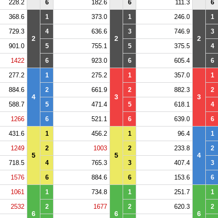
228.2
6
182.6
6
111.3
6
368.6
1
373.0
1
246.0
1
729.3
4
636.6
3
746.9
3
2
2
2
901.0
5
755.1
5
375.5
4
1422
6
923.0
6
605.4
6
277.2
1
275.2
1
357.0
1
884.6
2
661.9
2
882.3
2
4
3
3
588.7
5
471.4
5
618.1
4
1266
6
521.1
6
639.0
6
431.6
1
456.2
1
96.4
1
1249
2
1003
2
233.8
2
5
5
4
718.5
4
765.3
3
407.4
3
1576
6
884.6
6
153.6
6
1061
1
734.8
1
251.7
1
2532
2
1677
2
620.3
2
6
6
6