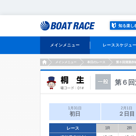
知る楽し
メインメニュー
レーススケジュ
HOME
メインメニュー
本日のレース
第６回清酒赤
第６回
1月31日
2月1日
初日
２日目
レース
1R
2R