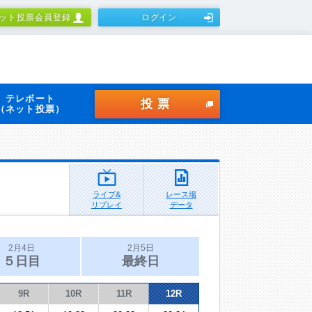
ット投票会員登録
ログイン
テレボート
投票
（ネット投票）
ライブ&
レース場
リプレイ
データ
2月4日
2月5日
５日目
最終日
9R
10R
11R
12R