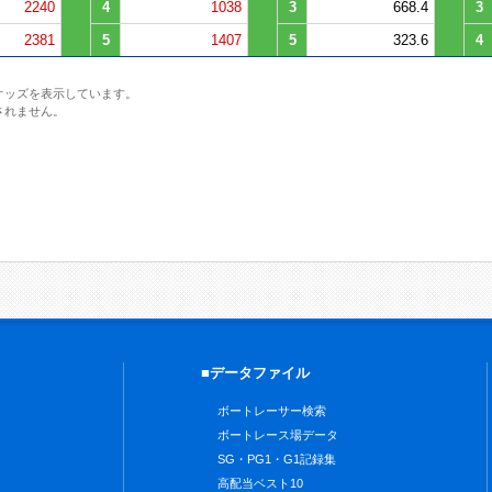
2240
4
1038
3
668.4
3
2381
5
1407
5
323.6
4
オッズを表示しています。
されません。
■データファイル
ボートレーサー検索
ボートレース場データ
SG・PG1・G1記録集
高配当ベスト10