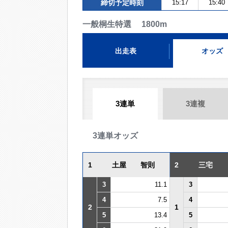
締切予定時刻
15:17
15:40
一般桐生特選 1800m
出走表
オッズ
3連単
3連複
3連単オッズ
1
土屋 智則
2
三宅
3
11.1
3
4
7.5
4
2
1
5
13.4
5