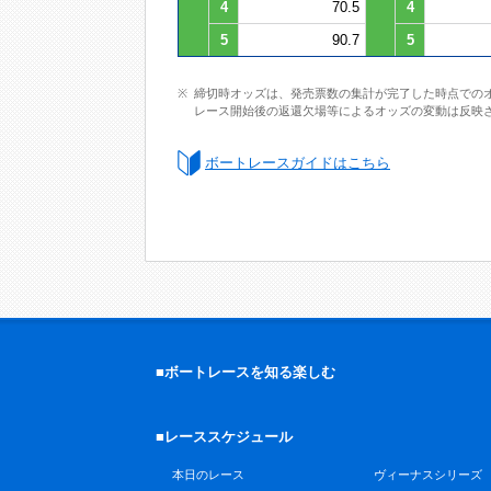
4
70.5
4
5
90.7
5
締切時オッズは、発売票数の集計が完了した時点での
レース開始後の返還欠場等によるオッズの変動は反映
ボートレースガイドはこちら
■ボートレースを知る楽しむ
■レーススケジュール
本日のレース
ヴィーナスシリーズ