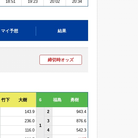
18:51
19:23
20:02
20:34
マイ予想
結果
締切時オッズ
竹下 大樹
6
福島 勇樹
143.9
2
943.4
236.0
3
876.6
1
116.0
4
542.3