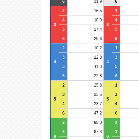
6
31.9
6
2
16.5
1
4
10.0
4
3
3
5
17.4
5
6
29.6
6
2
10.2
1
3
12.8
3
4
4
5
11.3
5
6
22.8
6
2
25.8
1
3
33.5
3
5
5
4
23.7
4
6
47.2
6
2
95.0
1
3
87.3
3
6
6