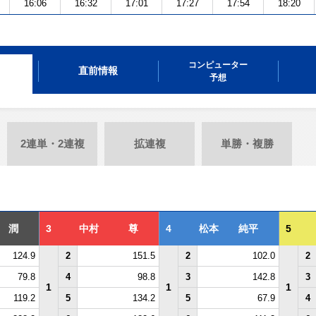
16:06
16:32
17:01
17:27
17:54
18:20
コンピューター
直前情報
予想
2連単・2連複
拡連複
単勝・複勝
 潤
3
中村 尊
4
松本 純平
5
124.9
2
151.5
2
102.0
2
79.8
4
98.8
3
142.8
3
1
1
1
119.2
5
134.2
5
67.9
4