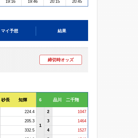
19:16
19:46
20:15
20:45
マイ予想
結果
締切時オッズ
砂長 知輝
6
品川 二千翔
224.4
2
1047
205.3
3
1464
1
332.5
4
1527