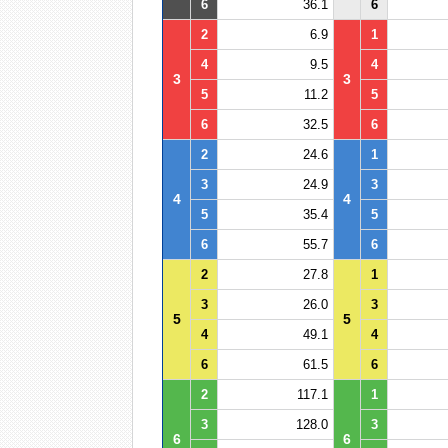
6
36.1
6
2
6.9
1
4
9.5
4
3
3
5
11.2
5
6
32.5
6
2
24.6
1
3
24.9
3
4
4
5
35.4
5
6
55.7
6
2
27.8
1
3
26.0
3
5
5
4
49.1
4
6
61.5
6
2
117.1
1
3
128.0
3
6
6