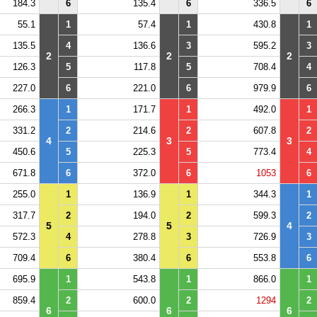
184.3
6
135.4
6
336.5
6
55.1
1
57.4
1
430.8
1
135.5
4
136.6
3
595.2
3
2
2
2
126.3
5
117.8
5
708.4
4
227.0
6
221.0
6
979.9
6
266.3
1
171.7
1
492.0
1
331.2
2
214.6
2
607.8
2
4
3
3
450.6
5
225.3
5
773.4
4
671.8
6
372.0
6
1053
6
255.0
1
136.9
1
344.3
1
317.7
2
194.0
2
599.3
2
5
5
4
572.3
4
278.8
3
726.9
3
709.4
6
380.4
6
553.8
6
695.9
1
543.8
1
866.0
1
859.4
2
600.0
2
1294
2
6
6
6