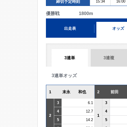
締切予定時刻
15:34
16:00
優勝戦 1800m
出走表
オッズ
3連単
3連複
3連単オッズ
1
末永 和也
2
前田
3
6.1
3
4
12.7
4
2
1
5
14.2
5