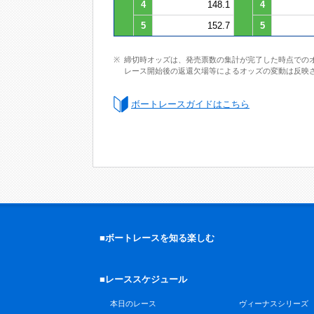
4
148.1
4
5
152.7
5
締切時オッズは、発売票数の集計が完了した時点での
レース開始後の返還欠場等によるオッズの変動は反映
ボートレースガイドはこちら
■ボートレースを知る楽しむ
■レーススケジュール
本日のレース
ヴィーナスシリーズ