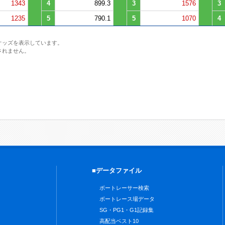
1343
4
899.3
3
1576
3
1235
5
790.1
5
1070
4
オッズを表示しています。
されません。
■データファイル
ボートレーサー検索
ボートレース場データ
SG・PG1・G1記録集
高配当ベスト10