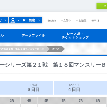
ネ
む
レーサー検索
English
中文简体
中文繁體
한국어
レース場・
ール
データファイル
チケットショップ
ーズ第２１戦 第１８回マンスリーＢＲ杯
オッズ
ーシリーズ第２１戦 第１８回マンスリーＢ
12月4日
12月5日
３日目
４日目
3R
4R
5R
6R
7R
8R