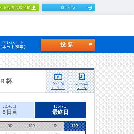
ット投票会員登録
ログイン
テレボート
投票
（ネット投票）
Ｒ杯
ライブ&
レース場
リプレイ
データ
12月6日
12月7日
５日目
最終日
9R
10R
11R
12R