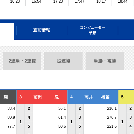
16:28
16:54
17:20
17:47
18:17
18:44
コンピューター
直前情報
予想
2連単・2連複
拡連複
単勝・複勝
 翔
3
前田 滉
4
高井 雄基
5
33.4
2
36.1
2
216.1
2
80.9
4
61.4
3
276.7
3
1
1
1
77.7
5
50.6
5
221.6
4