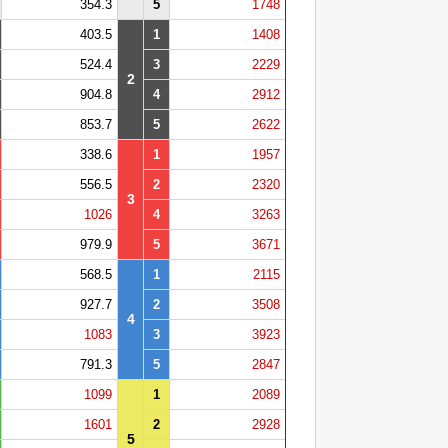
354.3
5
1748
403.5
1
1408
524.4
3
2229
2
904.8
4
2912
853.7
5
2622
338.6
1
1957
556.5
2
2320
3
1026
4
3263
979.9
5
3671
568.5
1
2115
927.7
2
3508
4
1083
3
3923
791.3
5
2847
1099
1
2089
1601
2
2928
5