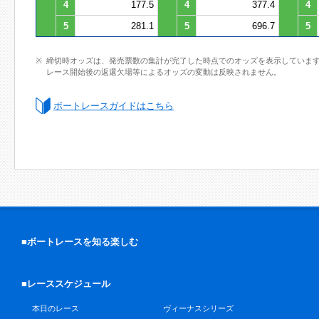
4
177.5
4
377.4
4
5
281.1
5
696.7
5
締切時オッズは、発売票数の集計が完了した時点でのオッズを表示していま
レース開始後の返還欠場等によるオッズの変動は反映されません。
ボートレースガイドはこちら
■ボートレースを知る楽しむ
■レーススケジュール
本日のレース
ヴィーナスシリーズ