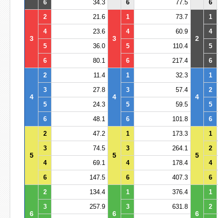
6
34.3
6
77.5
6
2
21.6
1
73.7
1
4
23.6
4
60.9
4
3
3
2
5
36.0
5
110.4
5
6
80.1
6
217.4
6
2
11.4
1
32.3
1
3
27.8
3
57.4
2
4
4
4
5
24.3
5
59.5
5
6
48.1
6
101.8
6
2
47.2
1
173.3
1
3
74.5
3
264.1
2
5
5
5
4
69.1
4
178.4
4
6
147.5
6
407.3
6
2
134.4
1
376.4
1
3
257.9
3
631.8
2
6
6
6