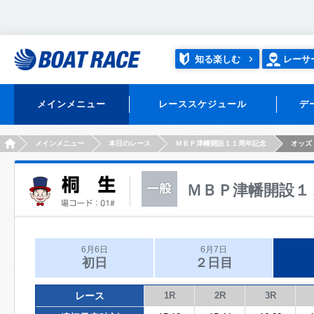
知る楽しむ
レーサ
メインメニュー
レーススケジュール
デ
HOME
メインメニュー
本日のレース
ＭＢＰ津幡開設１１周年記念
オッズ
ＭＢＰ津幡開設１
6月6日
6月7日
初日
２日目
レース
1R
2R
3R