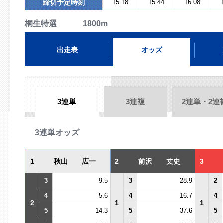
締切予定時刻
15:18
15:44
16:08
1
桐生特選 1800m
出走表
オッズ
3連単
3連複
2連単・2連
3連単オッズ
1
秋山 広一
2
前沢 丈史
3
3
9.5
3
28.9
2
4
5.6
4
16.7
4
2
1
1
5
14.3
5
37.6
5