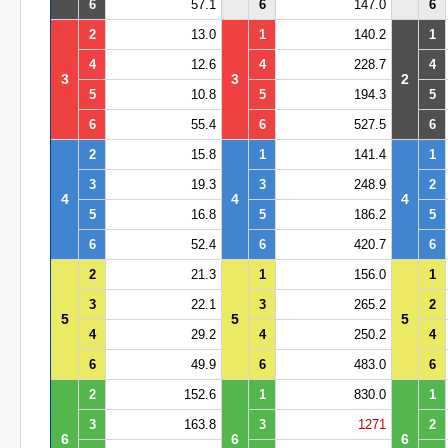
6
57.1
6
147.0
6
2
13.0
1
140.2
1
4
12.6
4
228.7
4
3
3
2
5
10.8
5
194.3
5
6
55.4
6
527.5
6
2
15.8
1
141.4
1
3
19.3
3
248.9
2
4
4
4
5
16.8
5
186.2
5
6
52.4
6
420.7
6
2
21.3
1
156.0
1
3
22.1
3
265.2
2
5
5
5
4
29.2
4
250.2
4
6
49.9
6
483.0
6
2
152.6
1
830.0
1
3
163.8
3
1271
2
6
6
6