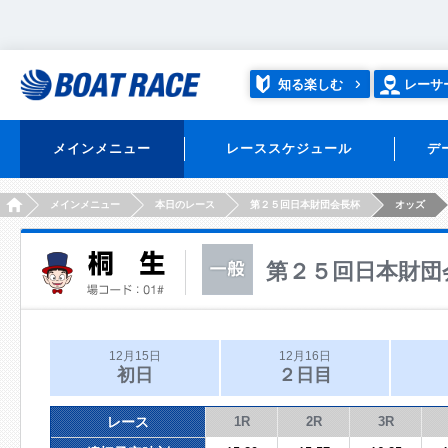
知る楽しむ
レーサ
メインメニュー
レーススケジュール
デ
HOME
メインメニュー
本日のレース
第２５回日本財団会長杯
オッズ
第２５回日本財団
12月15日
12月16日
初日
２日目
レース
1R
2R
3R