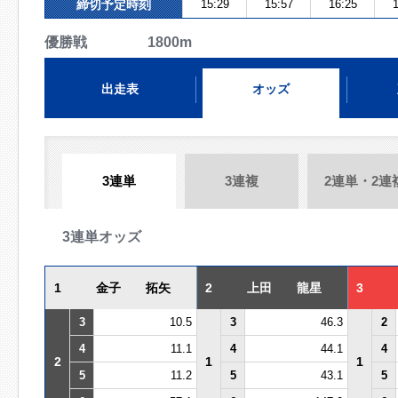
締切予定時刻
15:29
15:57
16:25
1
優勝戦 1800m
出走表
オッズ
3連単
3連複
2連単・2連
3連単オッズ
1
金子 拓矢
2
上田 龍星
3
3
10.5
3
46.3
2
4
11.1
4
44.1
4
2
1
1
5
11.2
5
43.1
5