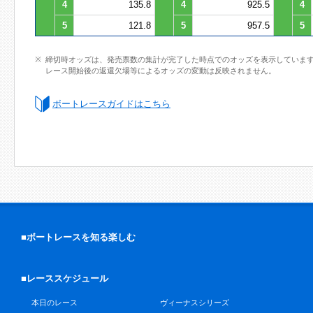
4
135.8
4
925.5
4
5
121.8
5
957.5
5
締切時オッズは、発売票数の集計が完了した時点でのオッズを表示していま
レース開始後の返還欠場等によるオッズの変動は反映されません。
ボートレースガイドはこちら
■ボートレースを知る楽しむ
■レーススケジュール
本日のレース
ヴィーナスシリーズ