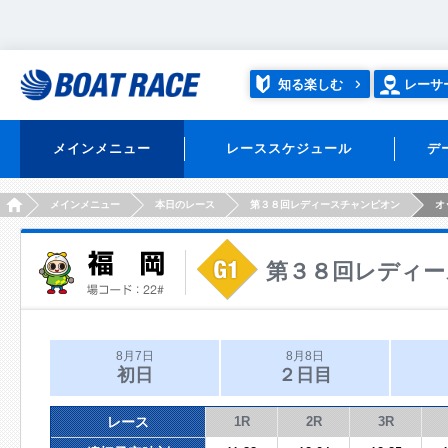
知る楽しむ
レーサ
メインメニュー
レーススケジュール
デ
HOME
メインメニュー
本日のレース
第３８回レディースチャンピオン
オ
第３８回レディー
8月7日
8月8日
初日
２日目
レース
1R
2R
3R