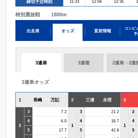
締切予定時刻
11:33
12:04
12:35
1
特別選抜戦 1800m
コンピ
出走表
オッズ
直前情報
予
3連単
3連複
2連単・2連
3連単オッズ
1
長嶋 万記
2
三浦 永理
3
3
7.2
3
21.2
2
4
6.0
4
16.7
4
2
1
1
5
17.7
5
42.8
5