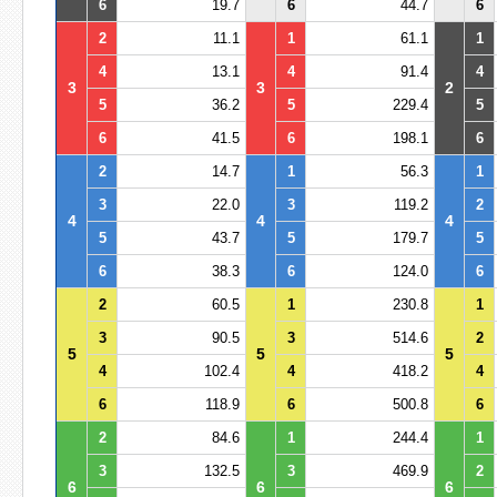
6
19.7
6
44.7
6
2
11.1
1
61.1
1
4
13.1
4
91.4
4
3
3
2
5
36.2
5
229.4
5
6
41.5
6
198.1
6
2
14.7
1
56.3
1
3
22.0
3
119.2
2
4
4
4
5
43.7
5
179.7
5
6
38.3
6
124.0
6
2
60.5
1
230.8
1
3
90.5
3
514.6
2
5
5
5
4
102.4
4
418.2
4
6
118.9
6
500.8
6
2
84.6
1
244.4
1
3
132.5
3
469.9
2
6
6
6