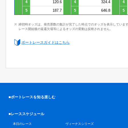
4
120.6
4
324.4
4
5
187.7
5
646.8
5
締切時オッズは、発売票数の集計が完了した時点でのオッズを表示していま
レース開始後の返還欠場等によるオッズの変動は反映されません。
ボートレースガイドはこちら
■ボートレースを知る楽しむ
■レーススケジュール
本日のレース
ヴィーナスシリーズ