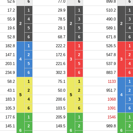
52.6
6
77.0
6
899.8
6
17.2
1
29.9
1
510.2
1
55.9
4
78.5
3
490.0
3
2
2
2
19.6
5
29.1
5
589.1
4
52.8
6
68.7
6
671.8
6
182.8
1
222.2
1
526.5
1
147.1
2
172.6
2
547.8
2
4
3
3
203.1
5
221.6
5
537.9
4
234.9
6
302.3
6
883.7
6
58.2
1
75.1
1
1133
1
43.1
2
50.0
2
951.7
2
5
5
4
183.3
4
200.6
3
1068
3
105.3
6
103.5
6
1091
6
177.6
1
205.9
1
1546
1
145.1
2
149.5
2
989.8
2
6
6
6