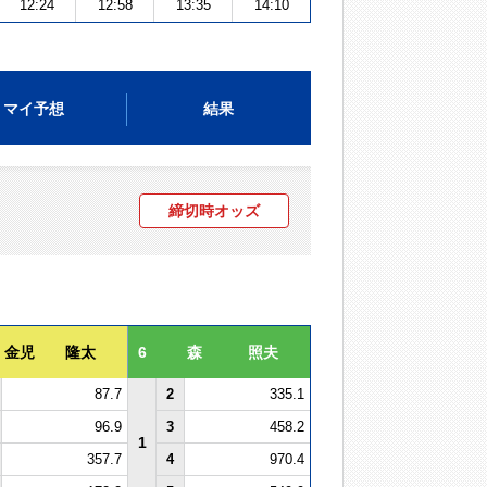
12:24
12:58
13:35
14:10
マイ予想
結果
締切時オッズ
金児 隆太
6
森 照夫
87.7
2
335.1
96.9
3
458.2
1
357.7
4
970.4