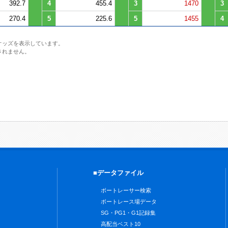
392.7
4
455.4
3
1470
3
270.4
5
225.6
5
1455
4
オッズを表示しています。
されません。
■データファイル
ボートレーサー検索
ボートレース場データ
SG・PG1・G1記録集
高配当ベスト10