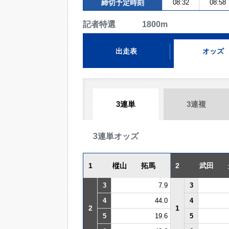
締切予定時刻
08:32
08:58
記者特選 1800m
出走表
オッズ
3連単
3連複
3連単オッズ
1
樅山 拓馬
2
武田 
3
7.9
3
4
44.0
4
2
1
5
19.6
5