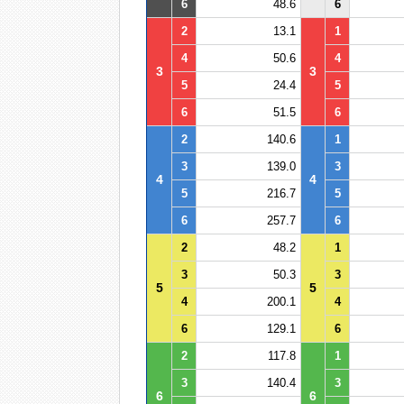
6
48.6
6
2
13.1
1
4
50.6
4
3
3
5
24.4
5
6
51.5
6
2
140.6
1
3
139.0
3
4
4
5
216.7
5
6
257.7
6
2
48.2
1
3
50.3
3
5
5
4
200.1
4
6
129.1
6
2
117.8
1
3
140.4
3
6
6