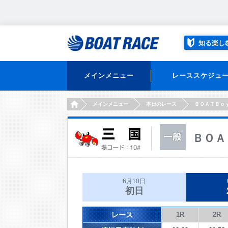
知る楽し
メインメニュー
レーススケジュ
HOME
メインメニュー
本日のレース
ＢＯＡＴＢｏ
ＢＯＡ
6月10日
初日
レース
1R
2R