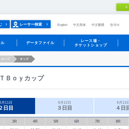
ネ
む
レーサー検索
English
中文简体
中文繁體
한국어
レース場・
ール
データファイル
チケットショップ
ｙカップ
オッズ
ＴＢｏｙカップ
6月11日
6月12日
6月13
２日目
３日目
４日
3R
4R
5R
6R
7R
8R