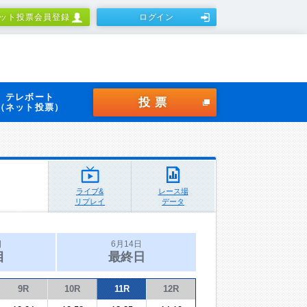
ット投票会員登録
ログイン
テレボート
投票
（ネット投票）
ライブ&
レース場
リプレイ
データ
日
6月14日
目
最終日
9R
10R
11R
12R