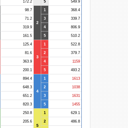
172.2
5
549.9
98.7
1
368.4
71.2
3
339.7
2
319.9
4
806.9
161.5
5
510.2
125.4
1
522.8
81.6
2
379.7
3
363.9
4
1159
200.1
5
493.2
894.4
1
1613
648.3
2
1038
4
651.2
3
1631
820.3
5
1455
250.8
1
629.1
205.6
2
486.8
5