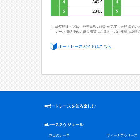
4
346.9
4
5
234.5
5
締切時オッズは、発売票数の集計が完了した時点での
レース開始後の返還欠場等によるオッズの変動は反映
ボートレースガイドはこちら
■ボートレースを知る楽しむ
■レーススケジュール
本日のレース
ヴィーナスシリーズ