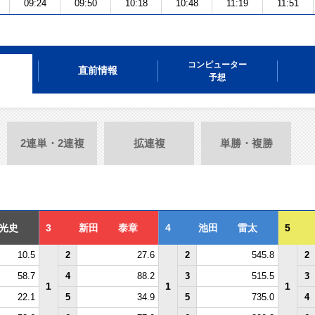
09:24
09:50
10:18
10:48
11:19
11:51
コンピューター
直前情報
予想
2連単・2連複
拡連複
単勝・複勝
光史
3
新田 泰章
4
池田 雷太
5
10.5
2
27.6
2
545.8
2
58.7
4
88.2
3
515.5
3
1
1
1
22.1
5
34.9
5
735.0
4