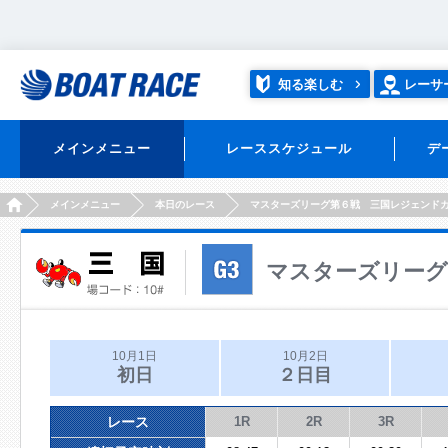
知る楽しむ
レーサ
メインメニュー
レーススケジュール
デ
HOME
メインメニュー
本日のレース
マスターズリーグ第６戦 三国レジェンド
マスターズリーグ
10月1日
10月2日
初日
２日目
レース
1R
2R
3R