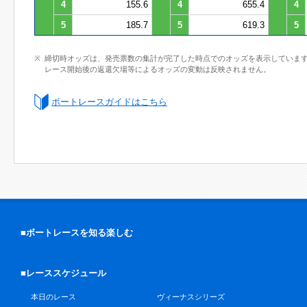
4
155.6
4
655.4
4
5
185.7
5
619.3
5
締切時オッズは、発売票数の集計が完了した時点でのオッズを表示していま
レース開始後の返還欠場等によるオッズの変動は反映されません。
ボートレースガイドはこちら
■ボートレースを知る楽しむ
■レーススケジュール
本日のレース
ヴィーナスシリーズ