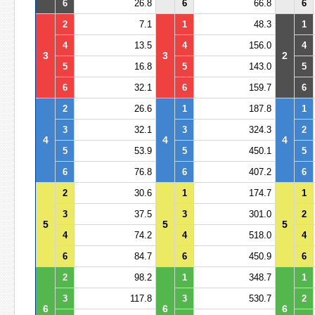
6
26.8
6
66.8
6
2
7.1
1
48.3
1
4
13.5
4
156.0
4
3
3
2
5
16.8
5
143.0
5
6
32.1
6
159.7
6
2
26.6
1
187.8
1
3
32.1
3
324.3
2
4
4
4
5
53.9
5
450.1
5
6
76.8
6
407.2
6
2
30.6
1
174.7
1
3
37.5
3
301.0
2
5
5
5
4
74.2
4
518.0
4
6
84.7
6
450.9
6
2
98.2
1
348.7
1
3
117.8
3
530.7
2
6
6
6