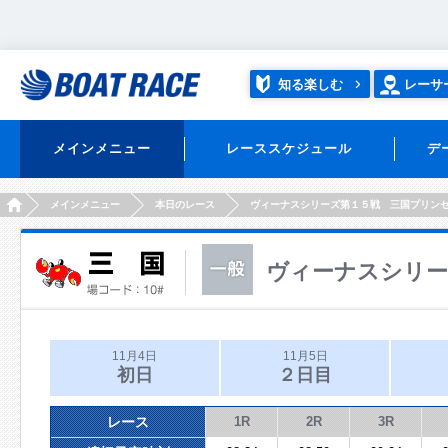
知る楽しむ
レーサ
メインメニュー
レーススケジュール
デ
HOME
メインメニュー
本日のレース
ヴィーナスシリーズ第１５戦 三国プリン
ヴィーナスシリー
11月4日
11月5日
初日
２日目
レース
1R
2R
3R