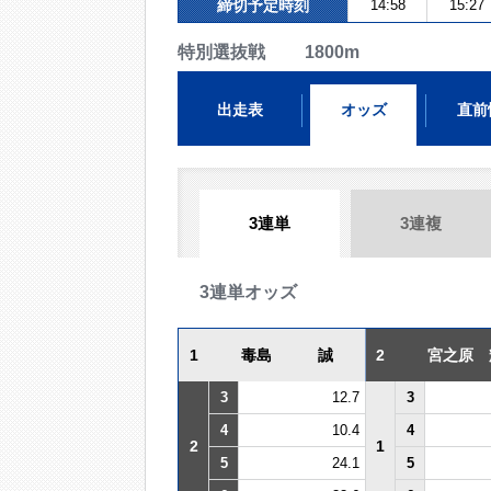
締切予定時刻
14:58
15:27
特別選抜戦 1800m
出走表
オッズ
直前
3連単
3連複
3連単オッズ
1
毒島 誠
2
宮之原 
3
12.7
3
4
10.4
4
2
1
5
24.1
5