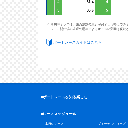
4
61.4
4
5
95.5
5
締切時オッズは、発売票数の集計が完了した時点での
レース開始後の返還欠場等によるオッズの変動は反映
ボートレースガイドはこちら
■ボートレースを知る楽しむ
■レーススケジュール
本日のレース
ヴィーナスシリーズ