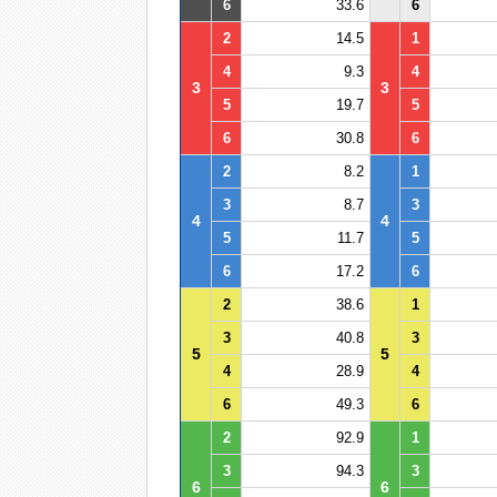
6
33.6
6
2
14.5
1
4
9.3
4
3
3
5
19.7
5
6
30.8
6
2
8.2
1
3
8.7
3
4
4
5
11.7
5
6
17.2
6
2
38.6
1
3
40.8
3
5
5
4
28.9
4
6
49.3
6
2
92.9
1
3
94.3
3
6
6