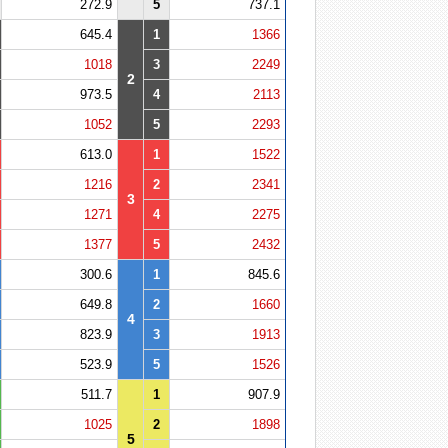
272.9
5
737.1
645.4
1
1366
1018
3
2249
2
973.5
4
2113
1052
5
2293
613.0
1
1522
1216
2
2341
3
1271
4
2275
1377
5
2432
300.6
1
845.6
649.8
2
1660
4
823.9
3
1913
523.9
5
1526
511.7
1
907.9
1025
2
1898
5