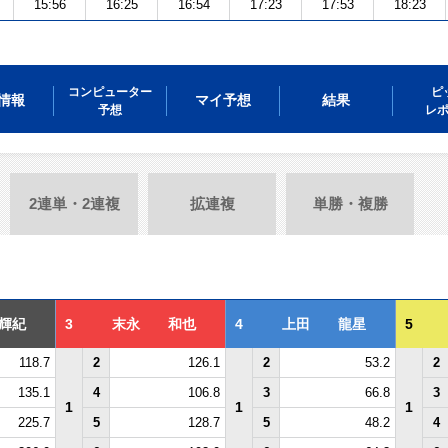
15:56
16:25
16:54
17:23
17:53
18:23
コンピューター
ピ
情報
マイ予想
結果
予想
レ
2連単・2連複
拡連複
単勝・複勝
輝紀
3
末永 和也
4
上田 龍星
5
118.7
2
126.1
2
53.2
2
135.1
4
106.8
3
66.8
3
1
1
1
225.7
5
128.7
5
48.2
4