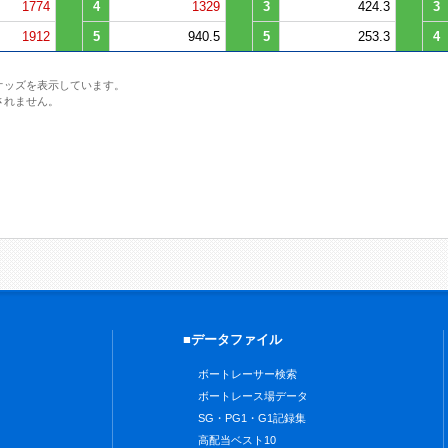
1774
4
1329
3
424.3
3
1912
5
940.5
5
253.3
4
オッズを表示しています。
されません。
■データファイル
ボートレーサー検索
ボートレース場データ
SG・PG1・G1記録集
高配当ベスト10