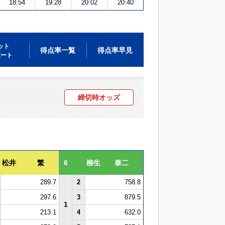
18:54
19:28
20:02
20:40
ット
得点率一覧
得点率早見
ポート
締切時オッズ
松井 繁
6
柳生 泰二
289.7
2
758.8
297.6
3
879.5
1
213.1
4
632.0