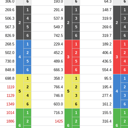
306.0
6
193.0
6
64.3
6
269.6
1
291.4
1
148.7
1
506.3
4
537.9
3
319.9
3
2
2
2
567.3
5
549.7
5
269.6
4
826.9
6
742.5
6
319.7
6
268.5
1
229.4
1
189.2
1
502.0
2
452.2
2
406.4
2
4
3
3
730.8
5
489.6
5
436.5
4
848.8
6
666.3
6
554.4
6
698.8
1
358.7
1
95.5
1
1119
2
766.4
2
195.4
2
5
5
4
1129
4
746.8
3
277.4
3
1349
6
603.0
6
161.2
6
1014
1
716.3
1
155.5
1
1886
2
1425
2
316.4
2
6
6
6