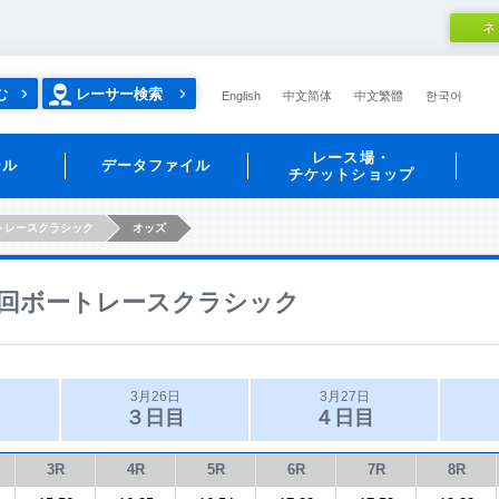
ネ
む
レーサー検索
English
中文简体
中文繁體
한국어
レース場・
ール
データファイル
チケットショップ
トレースクラシック
オッズ
回ボートレースクラシック
3月26日
3月27日
３日目
４日目
3R
4R
5R
6R
7R
8R