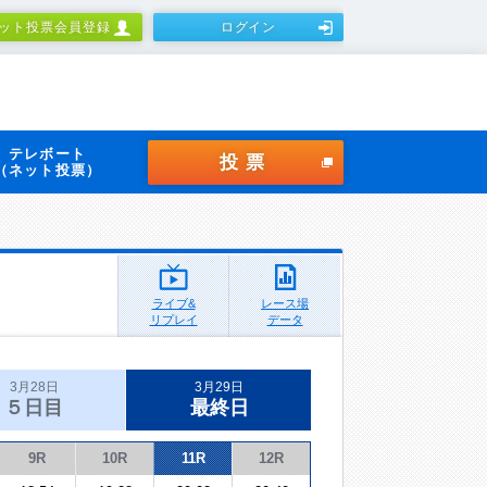
ット投票会員登録
ログイン
テレボート
投票
（ネット投票）
ライブ&
レース場
リプレイ
データ
3月28日
3月29日
５日目
最終日
9R
10R
11R
12R