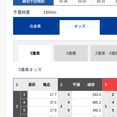
締切予定時刻
15:26
15:52
16:21
1
予選特選 1800m
出走表
オッズ
3連単
3連複
2連単・2連
3連単オッズ
1
原田 篤志
2
平瀬 城啓
3
3
17.7
3
243.4
2
4
37.5
4
405.2
4
2
1
1
5
27.9
5
346.2
5