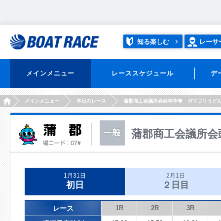
知る楽しむ
レーサ
メインメニュー
レーススケジュール
デ
HOME
メインメニュー
本日のレース
蒲郡商工会議所会頭杯争奪 ガマゴリうど
蒲郡商工会議所会
1月31日
2月1日
初日
２日目
レース
1R
2R
3R