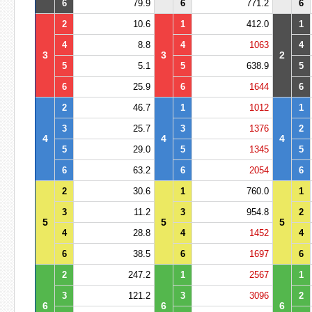
6
79.9
6
771.2
6
2
10.6
1
412.0
1
4
8.8
4
1063
4
3
3
2
5
5.1
5
638.9
5
6
25.9
6
1644
6
2
46.7
1
1012
1
3
25.7
3
1376
2
4
4
4
5
29.0
5
1345
5
6
63.2
6
2054
6
2
30.6
1
760.0
1
3
11.2
3
954.8
2
5
5
5
4
28.8
4
1452
4
6
38.5
6
1697
6
2
247.2
1
2567
1
3
121.2
3
3096
2
6
6
6