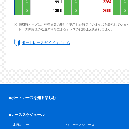
4
199.1
4
3264
4
5
138.9
5
2699
5
締切時オッズは、発売票数の集計が完了した時点でのオッズを表示していま
レース開始後の返還欠場等によるオッズの変動は反映されません。
ボートレースガイドはこちら
■ボートレースを知る楽しむ
■レーススケジュール
本日のレース
ヴィーナスシリーズ