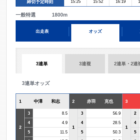
締切予定時刻
15:25
15:52
16:19
1
一般特選 1800m
出走表
オッズ
3連単
3連複
2連単・2連
3連単オッズ
1
中澤 和志
2
赤羽 克也
3
3
8.5
3
56.9
2
4
4.9
4
28.5
4
2
1
1
5
11.5
5
50.3
5