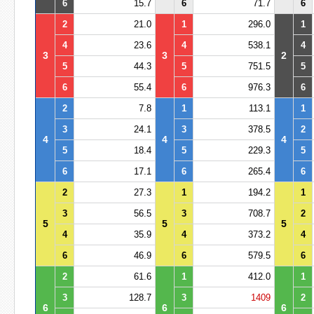
6
15.7
6
71.7
6
2
21.0
1
296.0
1
4
23.6
4
538.1
4
3
3
2
5
44.3
5
751.5
5
6
55.4
6
976.3
6
2
7.8
1
113.1
1
3
24.1
3
378.5
2
4
4
4
5
18.4
5
229.3
5
6
17.1
6
265.4
6
2
27.3
1
194.2
1
3
56.5
3
708.7
2
5
5
5
4
35.9
4
373.2
4
6
46.9
6
579.5
6
2
61.6
1
412.0
1
3
128.7
3
1409
2
6
6
6