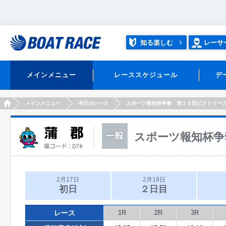
知る楽しむ
レーサ
メインメニュー
レーススケジュール
デ
HOME
メインメニュー
本日のレース
スポーツ報知杯争奪 第１５回ビクトリー
スポーツ報知杯争
2月17日
2月18日
初日
２日目
レース
1R
2R
3R