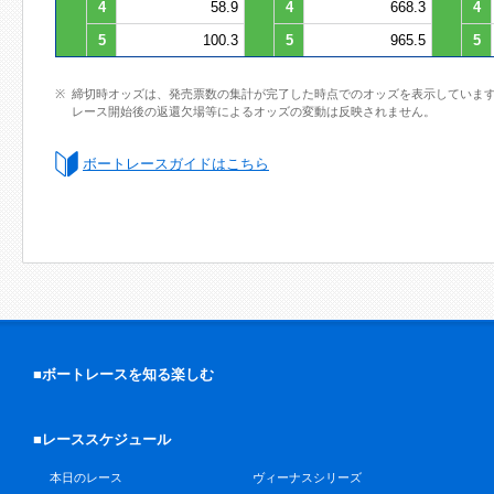
4
58.9
4
668.3
4
5
100.3
5
965.5
5
締切時オッズは、発売票数の集計が完了した時点でのオッズを表示していま
レース開始後の返還欠場等によるオッズの変動は反映されません。
ボートレースガイドはこちら
■ボートレースを知る楽しむ
■レーススケジュール
本日のレース
ヴィーナスシリーズ