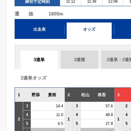
締切予定時刻
11:12
11:39
12:08
1
選 抜 1800m
出走表
オッズ
3連単
3連複
2連単・2連
3連単オッズ
1
野添 貴裕
2
松山 将吾
3
3
14.4
3
57.6
2
4
11.0
4
48.8
4
2
1
1
5
6.5
5
27.8
5