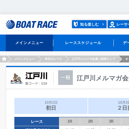
知る楽しむ
レーサ
メインメニュー
レーススケジュール
デ
HOME
メインメニュー
本日のレース
江戸川メルマガ会員ご招待カップ
オ
江戸川メルマガ会
10月2日
10月3
初日
２日
レース
1R
2R
3R