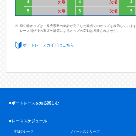
4
欠場
4
欠場
4
5
欠場
5
欠場
5
締切時オッズは、発売票数の集計が完了した時点でのオッズを表示していま
レース開始後の返還欠場等によるオッズの変動は反映されません。
ボートレースガイドはこちら
■ボートレースを知る楽しむ
■レーススケジュール
本日のレース
ヴィーナスシリーズ