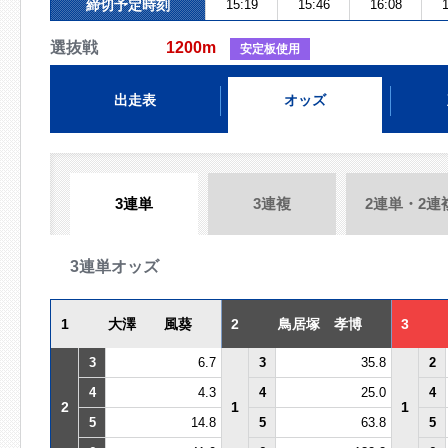
締切予定時刻
15:19
15:46
16:08
1
選抜戦
1200m
安定板使用
出走表
オッズ
3連単
3連複
2連単・2連
3連単オッズ
1
大澤 風葵
2
鳥居塚 孝博
3
3
6.7
3
35.8
2
4
4.3
4
25.0
4
2
1
1
5
14.8
5
63.8
5