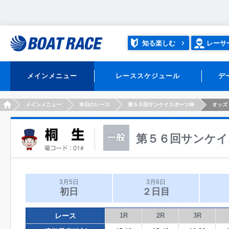
知る楽しむ
レーサ
メインメニュー
レーススケジュール
デ
HOME
メインメニュー
本日のレース
第５６回サンケイスポーツ杯
オッズ
第５６回サンケイ
3月5日
3月6日
初日
２日目
レース
1R
2R
3R