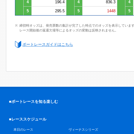
4
196.4
4
836.3
4
5
295.5
5
1448
5
締切時オッズは、発売票数の集計が完了した時点でのオッズを表示していま
レース開始後の返還欠場等によるオッズの変動は反映されません。
ボートレースガイドはこちら
■ボートレースを知る楽しむ
■レーススケジュール
本日のレース
ヴィーナスシリーズ