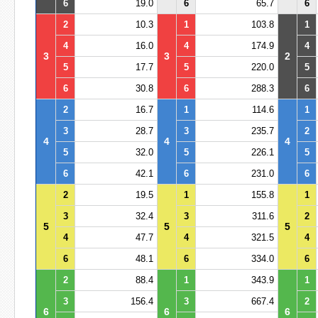
6
19.0
6
65.7
6
2
10.3
1
103.8
1
4
16.0
4
174.9
4
3
3
2
5
17.7
5
220.0
5
6
30.8
6
288.3
6
2
16.7
1
114.6
1
3
28.7
3
235.7
2
4
4
4
5
32.0
5
226.1
5
6
42.1
6
231.0
6
2
19.5
1
155.8
1
3
32.4
3
311.6
2
5
5
5
4
47.7
4
321.5
4
6
48.1
6
334.0
6
2
88.4
1
343.9
1
3
156.4
3
667.4
2
6
6
6