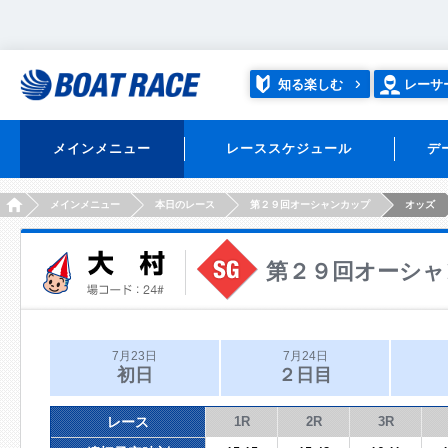
知る楽しむ
レーサ
メインメニュー
レーススケジュール
デ
HOME
メインメニュー
本日のレース
第２９回オーシャンカップ
オッズ
第２９回オーシャ
7月23日
7月24日
初日
２日目
レース
1R
2R
3R