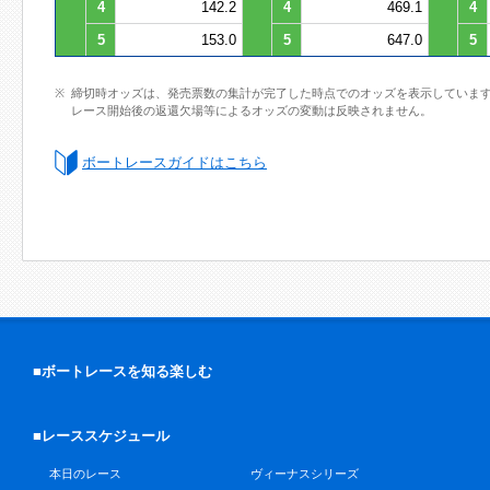
4
142.2
4
469.1
4
5
153.0
5
647.0
5
締切時オッズは、発売票数の集計が完了した時点でのオッズを表示していま
レース開始後の返還欠場等によるオッズの変動は反映されません。
ボートレースガイドはこちら
■ボートレースを知る楽しむ
■レーススケジュール
本日のレース
ヴィーナスシリーズ