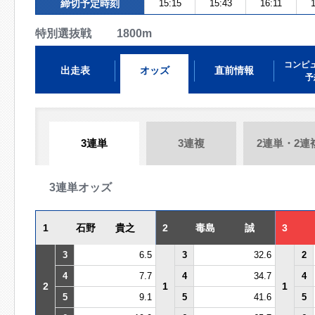
締切予定時刻
15:15
15:43
16:11
1
特別選抜戦 1800m
コンピ
出走表
オッズ
直前情報
予
3連単
3連複
2連単・2連
3連単オッズ
1
石野 貴之
2
毒島 誠
3
3
6.5
3
32.6
2
4
7.7
4
34.7
4
2
1
1
5
9.1
5
41.6
5