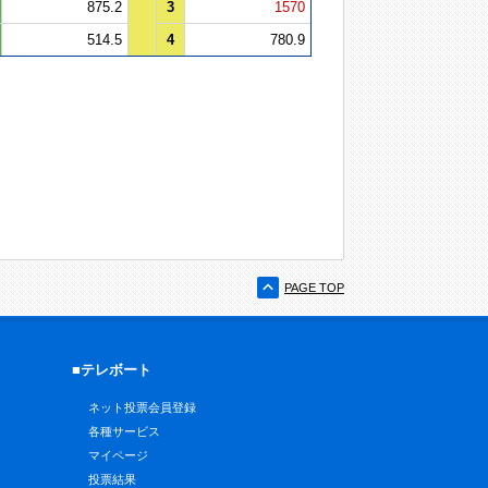
875.2
3
1570
514.5
4
780.9
PAGE TOP
■テレボート
ネット投票会員登録
各種サービス
マイページ
投票結果