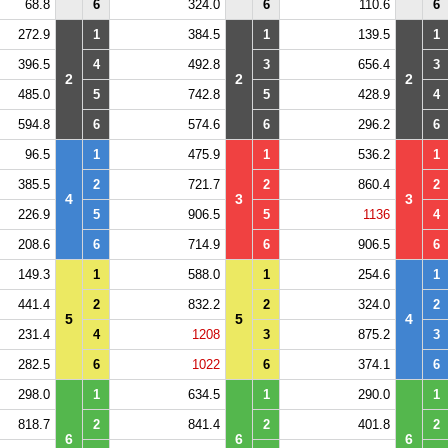
68.8
6
324.0
6
110.6
6
272.9
1
384.5
1
139.5
1
396.5
4
492.8
3
656.4
3
2
2
2
485.0
5
742.8
5
428.9
4
594.8
6
574.6
6
296.2
6
96.5
1
475.9
1
536.2
1
385.5
2
721.7
2
860.4
2
4
3
3
226.9
5
906.5
5
1136
4
208.6
6
714.9
6
906.5
6
149.3
1
588.0
1
254.6
1
441.4
2
832.2
2
324.0
2
5
5
4
231.4
4
1208
3
875.2
3
282.5
6
1022
6
374.1
6
298.0
1
634.5
1
290.0
1
818.7
2
841.4
2
401.8
2
6
6
6