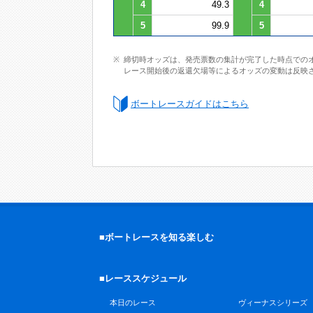
4
49.3
4
5
99.9
5
締切時オッズは、発売票数の集計が完了した時点での
レース開始後の返還欠場等によるオッズの変動は反映
ボートレースガイドはこちら
■ボートレースを知る楽しむ
■レーススケジュール
本日のレース
ヴィーナスシリーズ