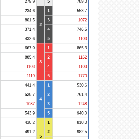
279.9
5
789.0
234.6
1
553.7
801.5
3
1072
2
371.4
4
746.5
432.6
5
1103
667.9
1
865.3
885.4
2
1162
3
1103
4
1103
1119
5
1770
441.4
1
530.6
528.7
2
761.4
4
1087
3
1248
543.9
5
940.0
430.2
1
810.0
491.2
2
982.5
5