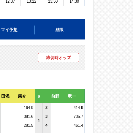
12:37
13:12
13:50
14:30
マイ予想
結果
締切時オッズ
田添 康介
6
前野 竜一
164.9
2
414.9
381.6
3
735.7
1
281.5
4
461.4