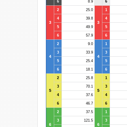
6
8.9
6
2
25.0
1
4
39.8
4
3
3
5
49.9
5
6
57.9
6
2
9.0
1
3
33.9
3
4
4
5
25.4
5
6
18.1
6
2
25.8
1
3
70.1
3
5
5
4
37.6
4
6
46.7
6
2
37.5
1
3
121.5
3
6
6