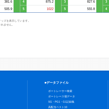
381.6
4
875.2
3
827.6
3
505.9
5
1022
5
555.8
4
オッズを表示しています。
されません。
■データファイル
ボートレーサー検索
ボートレース場データ
SG・PG1・G1記録集
高配当ベスト10