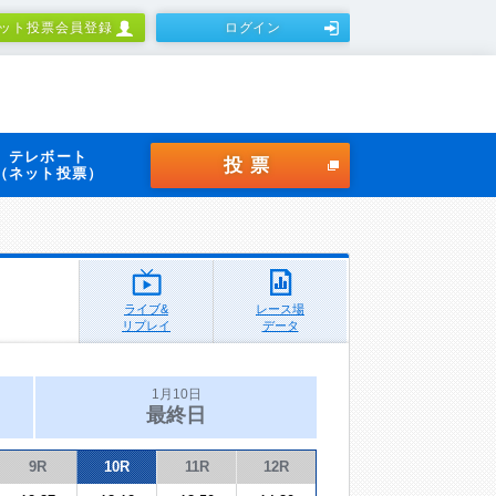
ット投票会員登録
ログイン
テレボート
投票
（ネット投票）
ライブ&
レース場
リプレイ
データ
1月10日
最終日
9R
10R
11R
12R