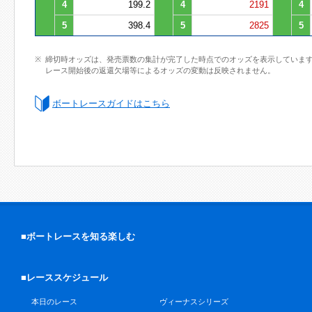
4
199.2
4
2191
4
5
398.4
5
2825
5
締切時オッズは、発売票数の集計が完了した時点でのオッズを表示していま
レース開始後の返還欠場等によるオッズの変動は反映されません。
ボートレースガイドはこちら
■ボートレースを知る楽しむ
■レーススケジュール
本日のレース
ヴィーナスシリーズ