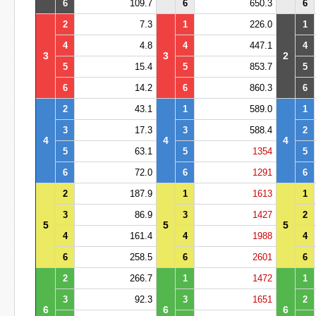
6
109.7
6
650.3
6
2
7.3
1
226.0
1
4
4.8
4
447.1
4
3
3
2
5
15.4
5
853.7
5
6
14.2
6
860.3
6
2
43.1
1
589.0
1
3
17.3
3
588.4
2
4
4
4
5
63.1
5
1354
5
6
72.0
6
1291
6
2
187.9
1
1613
1
3
86.9
3
1427
2
5
5
5
4
161.4
4
1988
4
6
258.5
6
2601
6
2
266.7
1
1472
1
3
92.3
3
1651
2
6
6
6