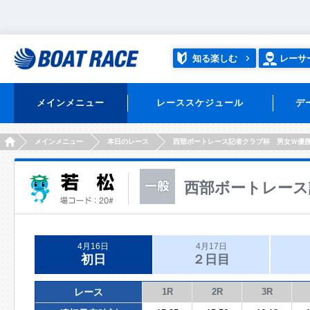
知る楽しむ
レーサ
メインメニュー
レーススケジュール
デ
HOME
メインメニュー
本日のレース
西部ボートレース記者クラブ杯 男女Ｗ優
西部ボートレース
4月16日
4月17日
初日
２日目
レース
1R
2R
3R