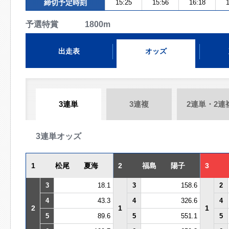
締切予定時刻
15:25
15:56
16:18
1
予選特賞 1800m
出走表
オッズ
3連単
3連複
2連単・2連
3連単オッズ
1
松尾 夏海
2
福島 陽子
3
3
18.1
3
158.6
2
4
43.3
4
326.6
4
2
1
1
5
89.6
5
551.1
5