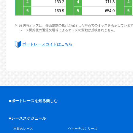
4
130.2
4
711.8
4
5
169.9
5
654.0
5
締切時オッズは、発売票数の集計が完了した時点でのオッズを表示していま
レース開始後の返還欠場等によるオッズの変動は反映されません。
ボートレースガイドはこちら
■ボートレースを知る楽しむ
■レーススケジュール
本日のレース
ヴィーナスシリーズ