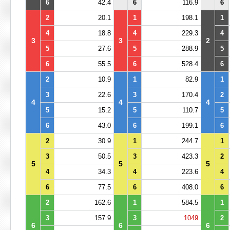
6
42.4
6
116.9
6
2
20.1
1
198.1
1
4
18.8
4
229.3
4
3
3
2
5
27.6
5
288.9
5
6
55.5
6
528.4
6
2
10.9
1
82.9
1
3
22.6
3
170.4
2
4
4
4
5
15.2
5
110.7
5
6
43.0
6
199.1
6
2
30.9
1
244.7
1
3
50.5
3
423.3
2
5
5
5
4
34.3
4
223.6
4
6
77.5
6
408.0
6
2
162.6
1
584.5
1
3
157.9
3
1049
2
6
6
6