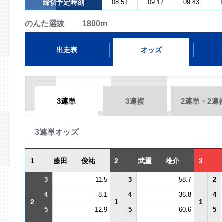
締切予定時刻
08:51
09:17
09:43
1
のんた選抜 1800m
出走表
オッズ
3連単
3連複
2連単・2連
3連単オッズ
1
藤田 俊祐
2
武重 雄介
3
3
11.5
3
58.7
2
4
8.1
4
36.8
4
2
1
1
5
12.9
5
60.6
5