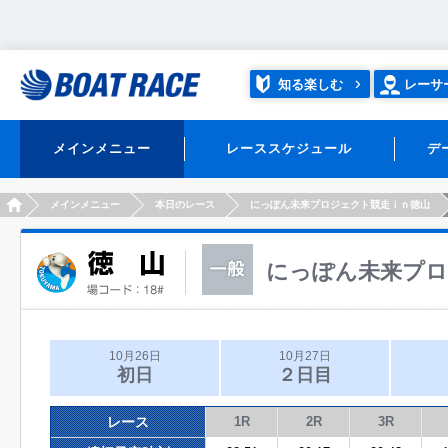
知る楽しむ
レーサ
メインメニュー
レーススケジュール
デ
HOME
メインメニュー
本日のレース
にっぽん未来プロジェクト競走ｉｎ徳山
にっぽん未来プロ
10月26日
10月27日
初日
２日目
レース
1R
2R
3R