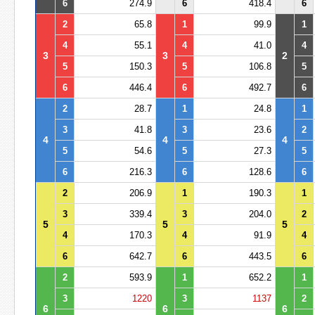
6
274.9
6
418.4
6
2
65.8
1
99.9
1
4
55.1
4
41.0
4
3
3
2
5
150.3
5
106.8
5
6
446.4
6
492.7
6
2
28.7
1
24.8
1
3
41.8
3
23.6
2
4
4
4
5
54.6
5
27.3
5
6
216.3
6
128.6
6
2
206.9
1
190.3
1
3
339.4
3
204.0
2
5
5
5
4
170.3
4
91.9
4
6
642.7
6
443.5
6
2
593.9
1
652.2
1
3
1220
3
1137
2
6
6
6