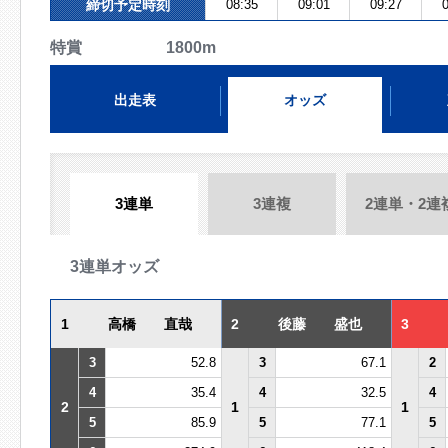
締切予定時刻
08:35
09:01
09:27
0
特賞 1800m
出走表
オッズ
3連単
3連複
2連単・2連
3連単オッズ
1
高橋 直哉
2
後藤 盛也
3
3
52.8
3
67.1
2
4
35.4
4
32.5
4
2
1
1
5
85.9
5
77.1
5