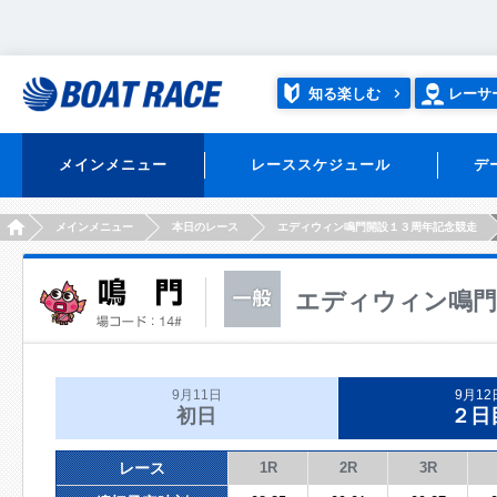
知る楽しむ
レーサ
メインメニュー
レーススケジュール
デ
HOME
メインメニュー
本日のレース
エディウィン鳴門開設１３周年記念競走
エディウィン鳴門
9月11日
9月12
初日
２日
レース
1R
2R
3R