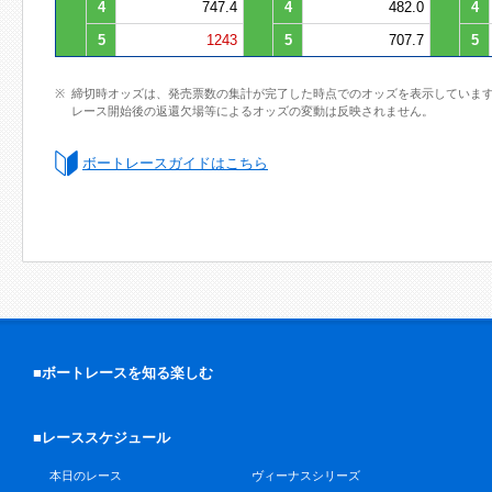
4
747.4
4
482.0
4
5
1243
5
707.7
5
締切時オッズは、発売票数の集計が完了した時点でのオッズを表示していま
レース開始後の返還欠場等によるオッズの変動は反映されません。
ボートレースガイドはこちら
■ボートレースを知る楽しむ
■レーススケジュール
本日のレース
ヴィーナスシリーズ