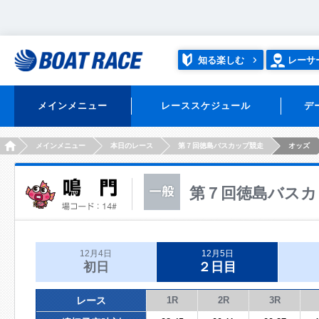
知る楽しむ
レーサ
メインメニュー
レーススケジュール
デ
HOME
メインメニュー
本日のレース
第７回徳島バスカップ競走
オッズ
第７回徳島バスカ
12月4日
12月5日
初日
２日目
レース
1R
2R
3R