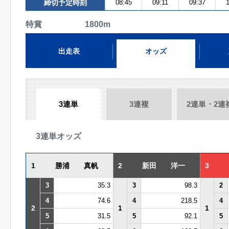
締切予定時刻
08:45
09:11
09:37
1
特賞 1800m
出走表
オッズ
3連単
3連複
2連単・2連
3連単オッズ
1
勝浦 真帆
2
新田 洋一
3
3
35.3
3
98.3
2
4
74.6
4
218.5
4
2
1
1
5
31.5
5
92.1
5