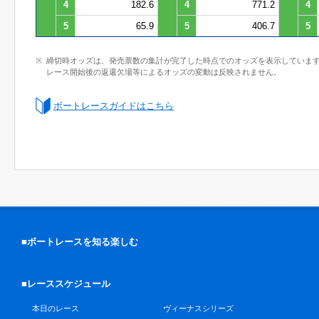
4
182.6
4
771.2
4
5
65.9
5
406.7
5
締切時オッズは、発売票数の集計が完了した時点でのオッズを表示していま
レース開始後の返還欠場等によるオッズの変動は反映されません。
ボートレースガイドはこちら
■ボートレースを知る楽しむ
■レーススケジュール
本日のレース
ヴィーナスシリーズ