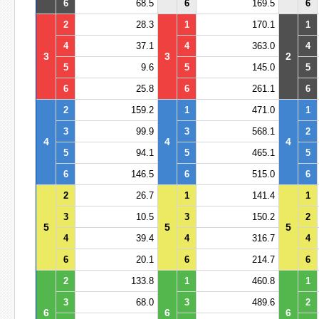
6
68.5
6
169.5
6
2
28.3
1
170.1
1
4
37.1
4
363.0
4
3
3
2
5
9.6
5
145.0
5
6
25.8
6
261.1
6
2
159.2
1
471.0
1
3
99.9
3
568.1
2
4
4
4
5
94.1
5
465.1
5
6
146.5
6
515.0
6
2
26.7
1
141.4
1
3
10.5
3
150.2
2
5
5
5
4
39.4
4
316.7
4
6
20.1
6
214.7
6
2
133.8
1
460.8
1
3
68.0
3
489.6
2
6
6
6