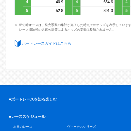
4
40.9
4
654.6
4
5
52.8
5
891.0
5
締切時オッズは、発売票数の集計が完了した時点でのオッズを表示していま
レース開始後の返還欠場等によるオッズの変動は反映されません。
ボートレースガイドはこちら
■ボートレースを知る楽しむ
■レーススケジュール
本日のレース
ヴィーナスシリーズ