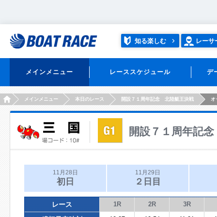
知る楽しむ
レーサ
メインメニュー
レーススケジュール
デ
HOME
メインメニュー
本日のレース
開設７１周年記念 北陸艇王決戦
オ
開設７１周年記念
11月28日
11月29日
初日
２日目
レース
1R
2R
3R