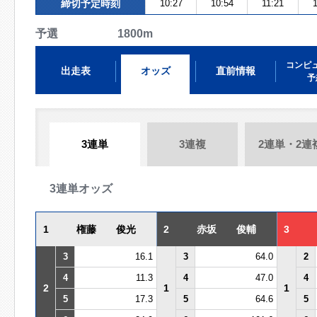
締切予定時刻
10:27
10:54
11:21
予選 1800m
コンピ
出走表
オッズ
直前情報
予
3連単
3連複
2連単・2連
3連単オッズ
1
権藤 俊光
2
赤坂 俊輔
3
3
16.1
3
64.0
2
4
11.3
4
47.0
4
2
1
1
5
17.3
5
64.6
5