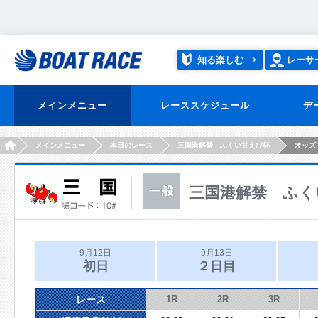
知る楽しむ
レーサ
メインメニュー
レーススケジュール
デ
HOME
メインメニュー
本日のレース
三国港解禁 ふくい甘えび杯
オッズ
三国港解禁 ふく
9月12日
9月13日
初日
２日目
レース
1R
2R
3R