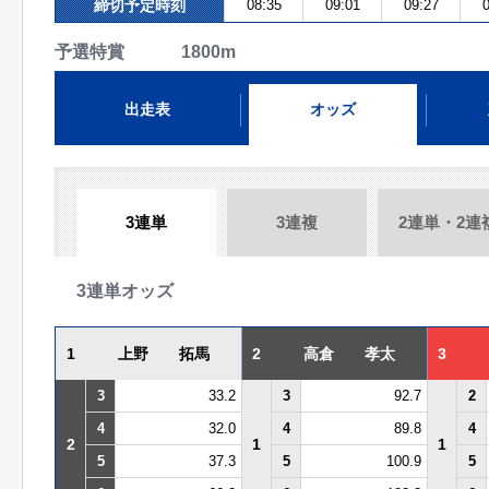
締切予定時刻
08:35
09:01
09:27
0
予選特賞 1800m
出走表
オッズ
3連単
3連複
2連単・2連
3連単オッズ
1
上野 拓馬
2
高倉 孝太
3
3
33.2
3
92.7
2
4
32.0
4
89.8
4
2
1
1
5
37.3
5
100.9
5