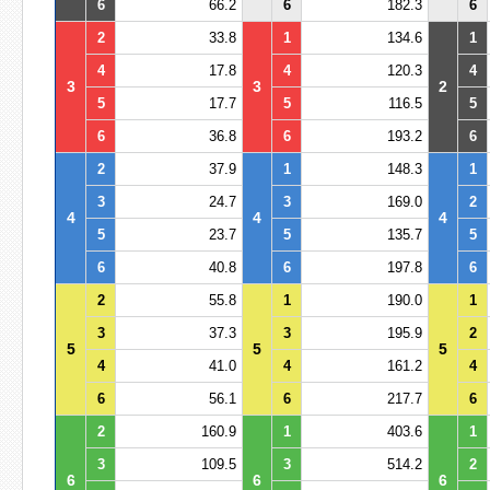
6
66.2
6
182.3
6
2
33.8
1
134.6
1
4
17.8
4
120.3
4
3
3
2
5
17.7
5
116.5
5
6
36.8
6
193.2
6
2
37.9
1
148.3
1
3
24.7
3
169.0
2
4
4
4
5
23.7
5
135.7
5
6
40.8
6
197.8
6
2
55.8
1
190.0
1
3
37.3
3
195.9
2
5
5
5
4
41.0
4
161.2
4
6
56.1
6
217.7
6
2
160.9
1
403.6
1
3
109.5
3
514.2
2
6
6
6