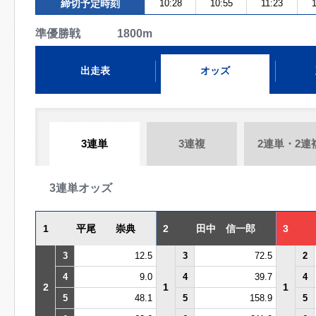
締切予定時刻
10:28
10:55
11:23
準優勝戦 1800m
出走表
オッズ
3連単
3連複
2連単・2連
3連単オッズ
1
平尾 崇典
2
田中 信一郎
3
3
12.5
3
72.5
2
4
9.0
4
39.7
4
2
1
1
5
48.1
5
158.9
5