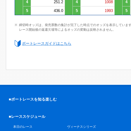
4
251.2
4
1008
4
5
436.0
5
1993
5
締切時オッズは、発売票数の集計が完了した時点でのオッズを表示していま
レース開始後の返還欠場等によるオッズの変動は反映されません。
ボートレースガイドはこちら
■ボートレースを知る楽しむ
■レーススケジュール
本日のレース
ヴィーナスシリーズ