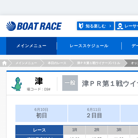
知る楽しむ
レーサ
メインメニュー
レーススケジュール
デ
HOME
メインメニュー
本日のレース
津ＰＲ第１戦ウイナーズバトル
オッ
津ＰＲ第１戦ウイ
6月10日
6月11日
初日
２日目
レース
1R
2R
3R