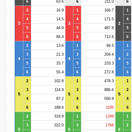
6
63.6
6
211.0
6
2
16.9
1
166.7
1
4
14.5
4
171.5
4
3
3
2
5
44.9
5
487.8
5
6
84.4
6
712.6
6
2
13.6
1
94.5
1
3
21.3
3
204.4
2
4
4
4
5
33.7
5
233.3
5
6
55.4
6
272.8
6
2
102.8
1
478.3
1
3
114.9
3
886.6
2
5
5
5
4
87.2
4
550.9
4
6
189.6
6
1105
6
2
319.9
1
1249
1
3
322.0
3
1768
2
6
6
6