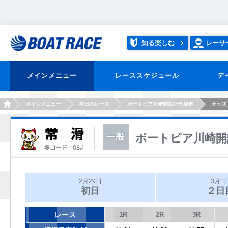
知る楽しむ
レーサ
メインメニュー
レーススケジュール
デ
HOME
メインメニュー
本日のレース
ボートピア川崎開設記念競走
オッズ
ボートピア川崎開
2月29日
3月1
初日
２日
レース
1R
2R
3R