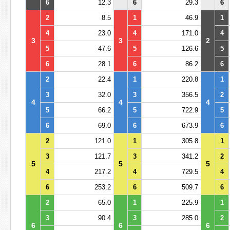
6
12.3
6
29.3
6
2
8.5
1
46.9
1
4
23.0
4
171.0
4
3
3
2
5
47.6
5
126.6
5
6
28.1
6
86.2
6
2
22.4
1
220.8
1
3
32.0
3
356.5
2
4
4
4
5
66.2
5
722.9
5
6
69.0
6
673.9
6
2
121.0
1
305.8
1
3
121.7
3
341.2
2
5
5
5
4
217.2
4
729.5
4
6
253.2
6
509.7
6
2
65.0
1
225.9
1
3
90.4
3
285.0
2
6
6
6