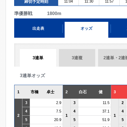
締切予定時刻
11:04
11:30
11:57
1
準優勝戦 1800m
出走表
オッズ
3連単
3連複
2連単・2連
3連単オッズ
1
市橋 卓士
2
白石 健
3
3
2.9
3
11.5
2
4
7.5
4
37.1
4
2
1
1
5
20.9
5
51.9
5