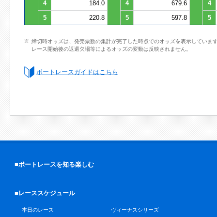
4
184.0
4
679.6
4
5
220.8
5
597.8
5
締切時オッズは、発売票数の集計が完了した時点でのオッズを表示していま
レース開始後の返還欠場等によるオッズの変動は反映されません。
ボートレースガイドはこちら
■ボートレースを知る楽しむ
■レーススケジュール
本日のレース
ヴィーナスシリーズ