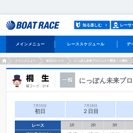
知る楽しむ
レーサ
メインメニュー
レーススケジュール
デ
HOME
メインメニュー
本日のレース
にっぽん未来プロジェクト競走ｉｎ桐生
にっぽん未来プロ
7月15日
7月16日
初日
２日目
レース
1R
2R
3R