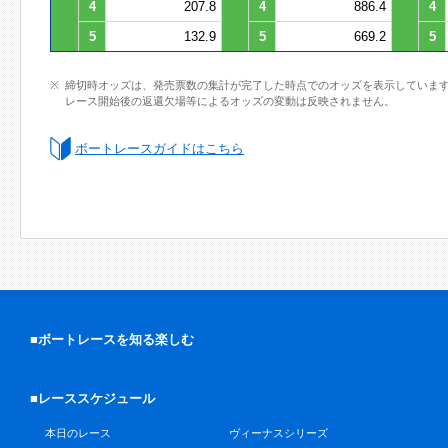
4
207.8
4
886.4
4
5
132.9
5
669.2
5
締切時オッズは、発売票数の集計が完了した時点でのオッズを表示していま
レース開始後の返還欠場等によるオッズの変動は反映されません。
ボートレースガイドはこちら
■ボートレースを知る楽しむ
■レーススケジュール
本日のレース
ヴィーナスシリーズ