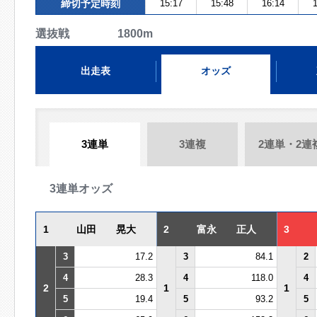
締切予定時刻
15:17
15:48
16:14
1
選抜戦 1800m
出走表
オッズ
3連単
3連複
2連単・2連
3連単オッズ
1
山田 晃大
2
富永 正人
3
3
17.2
3
84.1
2
4
28.3
4
118.0
4
2
1
1
5
19.4
5
93.2
5